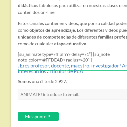
didácticos
fabulosos para utilizar en nuestras clases o e
contenidos on-line
Estos canales contienen vídeos, que por su calidad podem
como
objetos de aprendizaje
. Los diferentes vídeos pu
unidades de competencias
de diferentes
familias profe
como de cualquier
etapa educativa
..
[su_animate type=»flipInY» delay=»1″] [su_note
note_color=»#FFDEAD» radius=»20″ ]
¿Eres profesor, docente, maestro, investigador? A
interesan los artículos de PqA
Somos una élite de 2.927.
ANIMATE!
introduce
tu
email.
Me apunto !!!