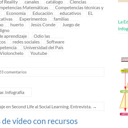
of Reality
canales
catálogo
Ciencias
mpetencias Matemáticas
Competencias técnícas y
Economía
Educación
educativos
EL
cativas
Experimentos
familias
La Ed
mo
huerto
Jesús Conde
Juego de
Infog
ligno
de aprendizaje
Odio las
cos
redes sociales
Software
petencia
Universidad del País
Violonchelo
Youtube
23 comentarios
r. Infografía
je en Second Life al Social Learning. Entrevista.
→
 de vídeo con recursos