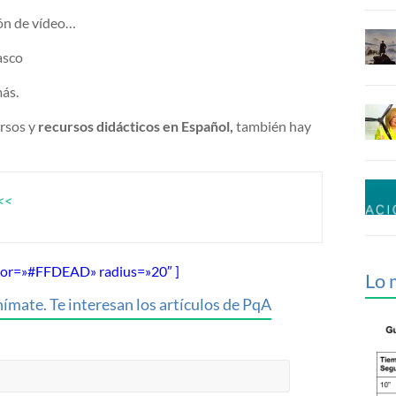
ión de vídeo…
asco
más.
rsos y
recursos didácticos en Español,
también hay
<<<
olor=»#FFDEAD» radius=»20″ ]
Lo 
ímate. Te interesan los artículos de PqA