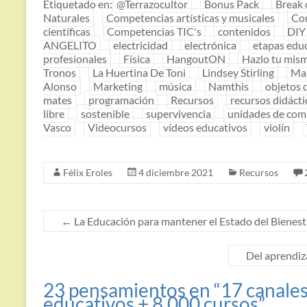
Etiquetado en:
@Terrazocultor
Bonus Pack
Break 
Naturales
Competencias artísticas y musicales
Co
científicas
Competencias TIC's
contenidos
DIY
ANGELITO
electricidad
electrónica
etapas edu
profesionales
Física
HangoutON
Hazlo tu mis
Tronos
La Huertina De Toni
Lindsey Stirling
Ma
Alonso
Marketing
música
Namthis
objetos 
mates
programación
Recursos
recursos didácti
libre
sostenible
supervivencia
unidades de com
Vasco
Videocursos
vídeos educativos
violín
Félix Eroles
4 diciembre 2021
Recursos
←
La Educación para mantener el Estado del Bienesta
Del aprendiza
23 pensamientos en “
17 canales
educativos + 8.000 cursos
”