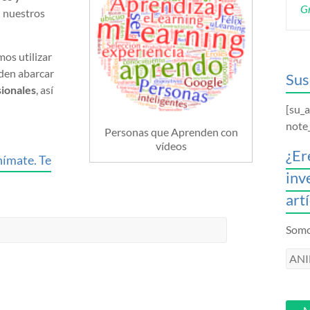
Gr
n nuestros
os utilizar
eden abarcar
Sus
sionales
, así
[su_
note
Personas que Aprenden con
vídeos
¿Er
nímate. Te
inv
art
Somos
ANI
intr
tu
email