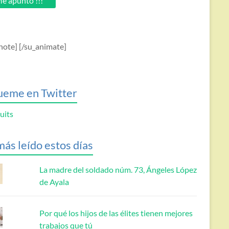
e apunto !!!
note] [/su_animate]
ueme en Twitter
uits
más leído estos días
La madre del soldado núm. 73, Ángeles López
de Ayala
Por qué los hijos de las élites tienen mejores
trabajos que tú