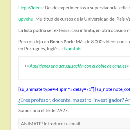
LlegaVideos
: Desde experimentos a supervivencia, edic
upvehu
: Multitud de cursos de la Universidad del País V
La lista podría ser extensa, casi infinita, en otra ocasión 
Pero os dejo un
Bonus Pack
: Más de 8.000 vídeos con cu
en Portugués, Inglés…:
Namthis
>>
Aquí tienes una actualización con el doble de canales
[su_animate type=»flipInY» delay=»1″] [su_note note_c
¿Eres profesor, docente, maestro, investigador? An
Somos una élite de 2.927.
ANIMATE!
introduce