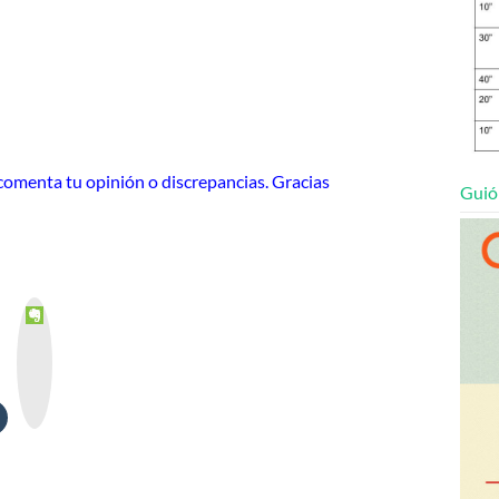
o comenta tu opinión o discrepancias. Gracias
Guió
E
v
e
r
n
o
t
e