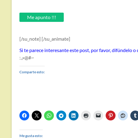
tu
email.
Me apunto !!!
[/su_note] [/su_animate]
Si te parece interesante este post, por favor, difúndelo 
:.,»@#~
Comparte esto:
Me gusta esto: