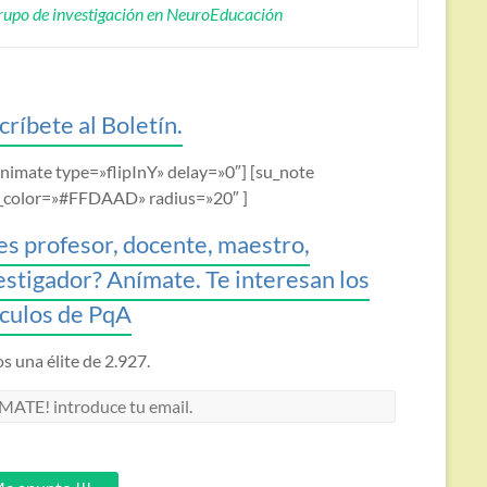
upo de investigación en NeuroEducación
críbete al Boletín.
animate type=»flipInY» delay=»0″] [su_note
_color=»#FFDAAD» radius=»20″ ]
es profesor, docente, maestro,
estigador? Anímate. Te interesan los
ículos de PqA
 una élite de 2.927.
MATE!
oduce
.