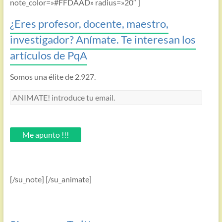
note_color=»#FFDAAD» radius=»20″ ]
¿Eres profesor, docente, maestro,
investigador? Anímate. Te interesan los
artículos de PqA
Somos una élite de 2.927.
ANIMATE!
introduce
tu
email.
Me apunto !!!
[/su_note] [/su_animate]