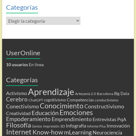
Categorías
Categorías
UserOnline
10 usuarios
En línea
Categorías
Aprendizaje
Activismo
Big Data
Artesanía 2.0
Barcelona
Cerebro
Competencias
cognitivismo
ChatGPT
conductivismo
Conocimiento
Conectivismo
Constructivismo
Emociones
Educación
Creatividad
Empoderamiento
Emprendimiento
Entrevistas PqA
Filosofía
Infografía
Innovación
Impresión 3D
Genios
Informe Pisa
Internet
Know-how
mLearning
Neurociencia