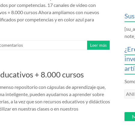
ados por competencias. 17 canales de vídeo con
ivos + 8.000 cursos Ahora ampliamos con nuevos
Sus
sificados por competencias y en color azul para
[su_
note
 comentarios
Leer más
¿Er
inv
art
educativos + 8.000 cursos
Somos
menso repositorio con cápsulas de aprendizaje que,
ANI
rma inteligente, pueden ayudarnos a aprender sobre
intr
rias, a la vez que son recursos educativos y didácticos
tu
ilizar en nuestras clases o en nuestros
email
M