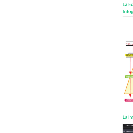
La Ed
Infog
La im