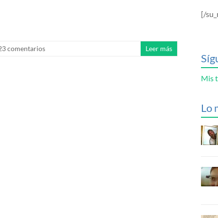
[/su_
23 comentarios
Leer más
Síg
Mis t
Lo 