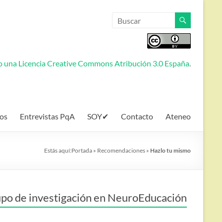
jo una
Licencia Creative Commons Atribución 3.0 España
.
os
Entrevistas PqA
SOY✔
Contacto
Ateneo
Estás aquí:
Portada
»
Recomendaciones
»
Hazlo tu mismo
po de investigación en NeuroEducación