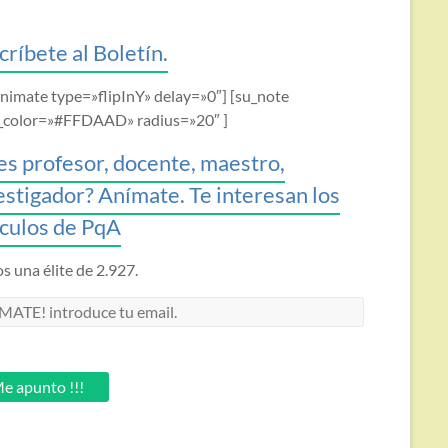
críbete al Boletín.
animate type=»flipInY» delay=»0″] [su_note
_color=»#FFDAAD» radius=»20″ ]
es profesor, docente, maestro,
estigador? Anímate. Te interesan los
ículos de PqA
 una élite de 2.927.
MATE!
oduce
.
e apunto !!!