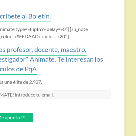
críbete al Boletín.
animate type=»flipInY» delay=»0″] [su_note
_color=»#FFDAAD» radius=»20″ ]
es profesor, docente, maestro,
estigador? Anímate. Te interesan los
ículos de PqA
 una élite de 2.927.
MATE!
oduce
.
e apunto !!!