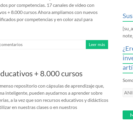
ados por competencias. 17 canales de vídeo con
ivos + 8.000 cursos Ahora ampliamos con nuevos
Sus
sificados por competencias y en color azul para
[su_
note
 comentarios
Leer más
¿Er
inv
art
educativos + 8.000 cursos
Somos
menso repositorio con cápsulas de aprendizaje que,
ANI
rma inteligente, pueden ayudarnos a aprender sobre
intr
rias, a la vez que son recursos educativos y didácticos
tu
ilizar en nuestras clases o en nuestros
email
M