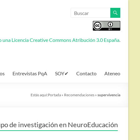
jo una
Licencia Creative Commons Atribución 3.0 España
.
os
Entrevistas PqA
SOY✔
Contacto
Ateneo
Estás aquí:
Portada
»
Recomendaciones
»
supervivencia
po de investigación en NeuroEducación