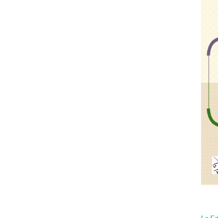
La Ed