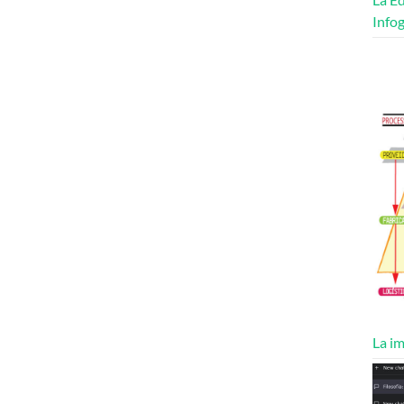
Infog
La im