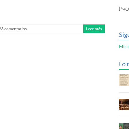
[/su_
23 comentarios
Leer más
Síg
Mis t
Lo 