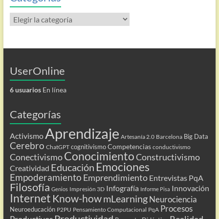
Categorías
UserOnline
6 usuarios
En línea
Categorías
Aprendizaje
Activismo
Big Data
Artesanía 2.0
Barcelona
Cerebro
Competencias
cognitivismo
ChatGPT
conductivismo
Conocimiento
Conectivismo
Constructivismo
Emociones
Educación
Creatividad
Empoderamiento
Emprendimiento
Entrevistas PqA
Filosofía
Infografía
Innovación
Impresión 3D
Genios
Informe Pisa
Internet
Know-how
mLearning
Neurociencia
Procesos
Neuroeducación
P2PU
Pensamiento Computacional
PqA
Productividad
Realidad