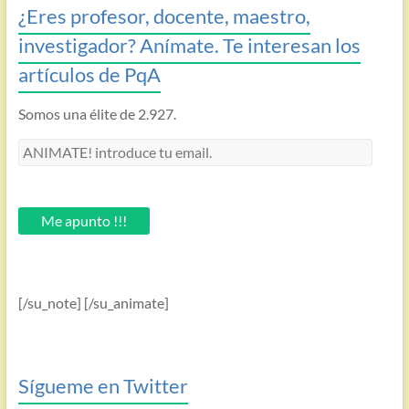
¿Eres profesor, docente, maestro,
investigador? Anímate. Te interesan los
artículos de PqA
Somos una élite de 2.927.
ANIMATE!
introduce
tu
email.
Me apunto !!!
[/su_note] [/su_animate]
Sígueme en Twitter