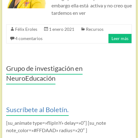
embargo ella está activa y no creo que
tardemos en ver
Félix Eroles
1 enero 2021
Recursos
4 comentarios
Leer más
Grupo de investigación en
NeuroEducación
Suscríbete al Boletín.
[su_animate type=»flipInY» delay=»0″] [su_note
note_color=»#FFDAAD» radius=»20″ ]