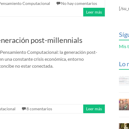
Pensamiento Computacional
No hay comentarios
[/su_
Leer más
Síg
neración post-millennials
Mis t
l Pensamiento Computacional: la generación post-
e en una constante crisis económica, entorno
Lo 
 concibe no estar conectada.
tacional
8 comentarios
Leer más