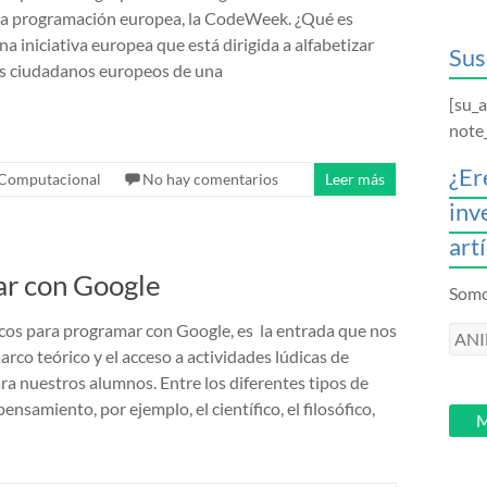
 la programación europea, la CodeWeek. ¿Qué es
 iniciativa europea que está dirigida a alfabetizar
Sus
os ciudadanos europeos de una
[su_
note
¿Er
Computacional
No hay comentarios
Leer más
inv
art
ar con Google
Somos
cos para programar con Google, es la entrada que nos
ANI
rco teórico y el acceso a actividades lúdicas de
intr
a nuestros alumnos. Entre los diferentes tipos de
tu
nsamiento, por ejemplo, el científico, el filosófico,
email
M