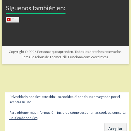
Síguenos también en:
Flip
Copyright © 2026
Personas que aprenden
. Todos los derechos reservados.
Tema
Spacious
de ThemeGrill. Funciona con:
WordPress
.
Privacidad y cookies: este sitio usa cookies. Si continúas navegando por él,
aceptas su uso.
Para obtener más información, incluido cómo gestionar las cookies, consulta:
Política de cookies