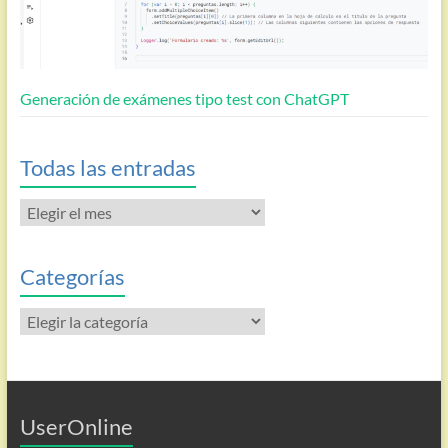
Generación de exámenes tipo test con ChatGPT
Todas las entradas
Todas
las
entradas
Categorías
Categorías
UserOnline