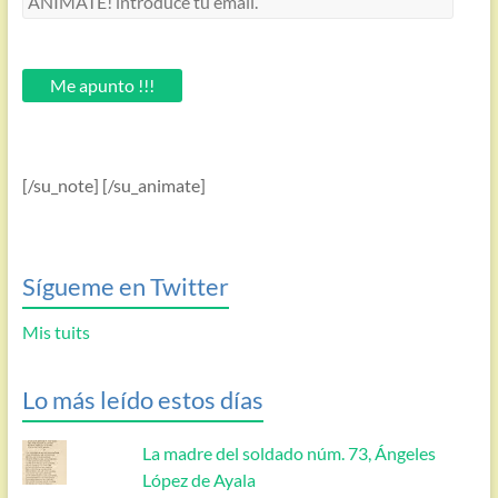
introduce
tu
email.
Me apunto !!!
[/su_note] [/su_animate]
Sígueme en Twitter
Mis tuits
Lo más leído estos días
La madre del soldado núm. 73, Ángeles
López de Ayala