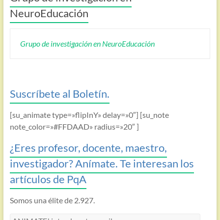
NeuroEducación
Grupo de investigación en NeuroEducación
Suscríbete al Boletín.
[su_animate type=»flipInY» delay=»0″] [su_note
note_color=»#FFDAAD» radius=»20″ ]
¿Eres profesor, docente, maestro,
investigador? Anímate. Te interesan los
artículos de PqA
Somos una élite de 2.927.
ANIMATE!