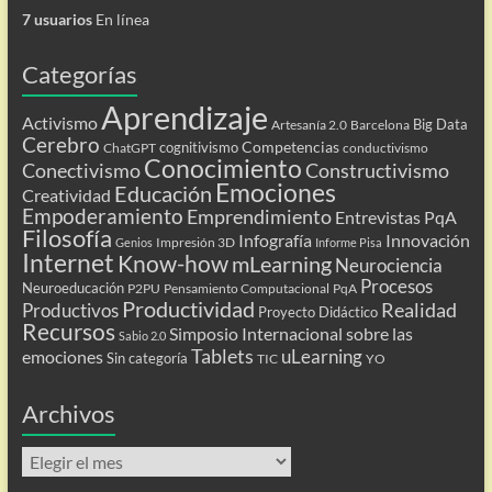
7 usuarios
En línea
Categorías
Aprendizaje
Activismo
Big Data
Artesanía 2.0
Barcelona
Cerebro
Competencias
cognitivismo
ChatGPT
conductivismo
Conocimiento
Conectivismo
Constructivismo
Emociones
Educación
Creatividad
Empoderamiento
Emprendimiento
Entrevistas PqA
Filosofía
Infografía
Innovación
Impresión 3D
Genios
Informe Pisa
Internet
Know-how
mLearning
Neurociencia
Procesos
Neuroeducación
P2PU
Pensamiento Computacional
PqA
Productividad
Realidad
Productivos
Proyecto Didáctico
Recursos
Simposio Internacional sobre las
Sabio 2.0
Tablets
uLearning
emociones
Sin categoría
TIC
YO
Archivos
Archivos