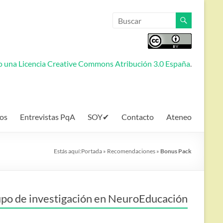
jo una
Licencia Creative Commons Atribución 3.0 España
.
os
Entrevistas PqA
SOY✔
Contacto
Ateneo
Estás aquí:
Portada
»
Recomendaciones
»
Bonus Pack
po de investigación en NeuroEducación