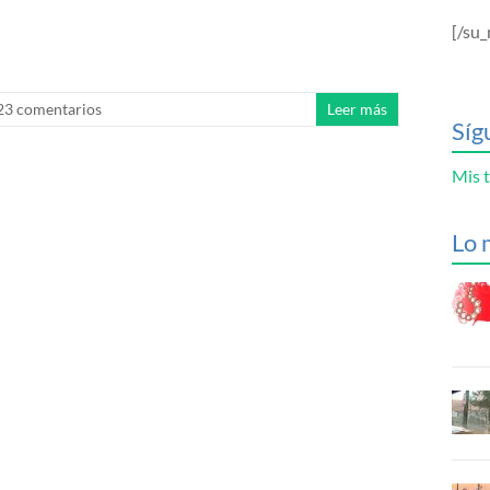
[/su_
23 comentarios
Leer más
Síg
Mis t
Lo 