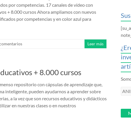
ados por competencias. 17 canales de vídeo con
ivos + 8.000 cursos Ahora ampliamos con nuevos
Sus
sificados por competencias y en color azul para
[su_
note
 comentarios
Leer más
¿Er
inv
art
educativos + 8.000 cursos
Somos
menso repositorio con cápsulas de aprendizaje que,
ANI
rma inteligente, pueden ayudarnos a aprender sobre
intr
rias, a la vez que son recursos educativos y didácticos
tu
ilizar en nuestras clases o en nuestros
email
M