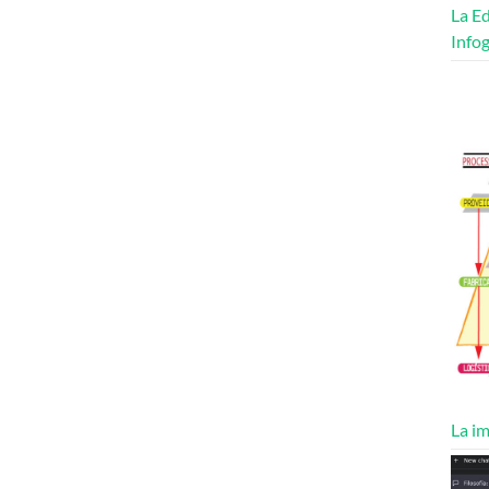
La Ed
Infog
La im