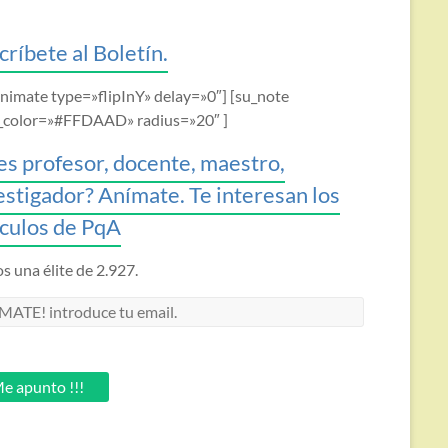
críbete al Boletín.
animate type=»flipInY» delay=»0″] [su_note
_color=»#FFDAAD» radius=»20″ ]
es profesor, docente, maestro,
estigador? Anímate. Te interesan los
ículos de PqA
 una élite de 2.927.
MATE!
oduce
.
e apunto !!!