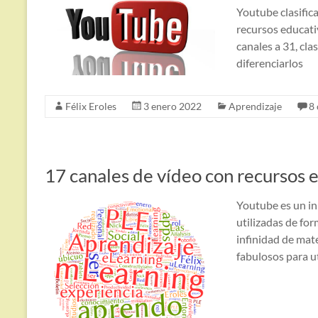
Youtube clasific
recursos educat
canales a 31, cla
diferenciarlos
Félix Eroles
3 enero 2022
Aprendizaje
8
17 canales de vídeo con recursos 
Youtube es un in
utilizadas de fo
infinidad de mate
fabulosos para ut