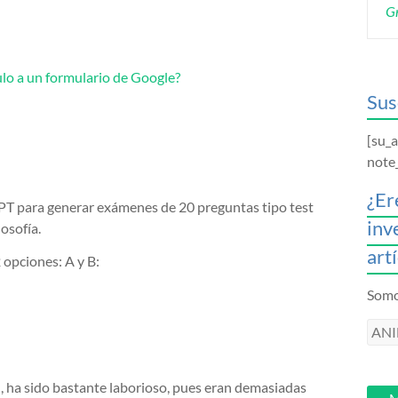
Gr
lo a un formulario de Google?
Sus
[su_
note
¿Er
T para generar exámenes de 20 preguntas tipo test
inv
losofía.
art
opciones: A y B:
Somos
ANI
intr
tu
d, ha sido bastante laborioso, pues eran demasiadas
email