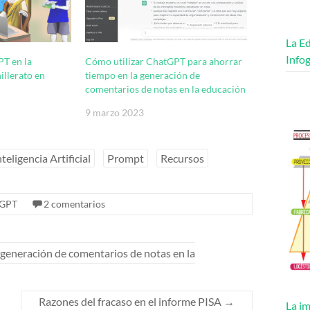
La Ed
Infog
PT en la
Cómo utilizar ChatGPT para ahorrar
illerato en
tiempo en la generación de
comentarios de notas en la educación
9 marzo 2023
nteligencia Artificial
Prompt
Recursos
tGPT
2 comentarios
generación de comentarios de notas en la
Razones del fracaso en el informe PISA
→
La im