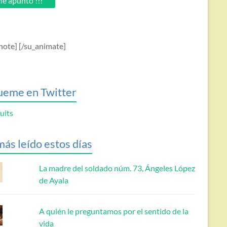
e apunto !!!
note] [/su_animate]
ueme en Twitter
uits
más leído estos días
La madre del soldado núm. 73, Ángeles López
de Ayala
A quién le preguntamos por el sentido de la
vida