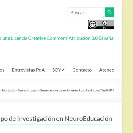
jo una
Licencia Creative Commons Atribución 3.0 España
.
os
Entrevistas PqA
SOY✔
Contacto
Ateneo
í:
Portada
»
Aprendizaje
»
Generación de exámenes tipo test con ChatGPT
po de investigación en NeuroEducación