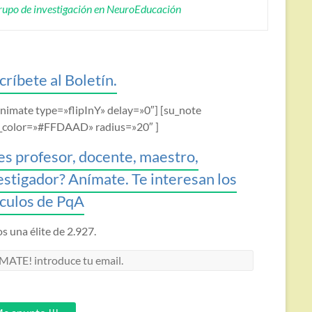
upo de investigación en NeuroEducación
críbete al Boletín.
animate type=»flipInY» delay=»0″] [su_note
_color=»#FFDAAD» radius=»20″ ]
es profesor, docente, maestro,
estigador? Anímate. Te interesan los
ículos de PqA
 una élite de 2.927.
MATE!
oduce
.