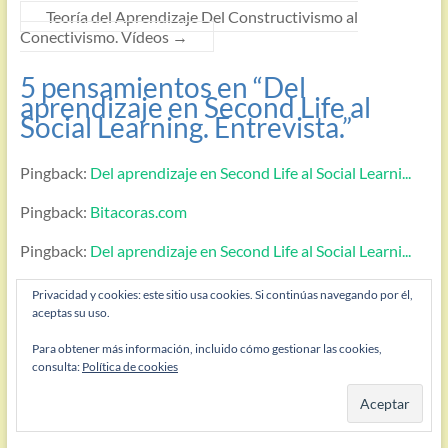
Teoría del Aprendizaje Del Constructivismo al
Conectivismo. Vídeos
→
5 pensamientos en “
Del
aprendizaje en Second Life al
Social Learning. Entrevista.
”
Pingback:
Del aprendizaje en Second Life al Social Learni...
Pingback:
Bitacoras.com
Pingback:
Del aprendizaje en Second Life al Social Learni...
Pingback:
Del aprendizaje en Second Life al Social Learni...
Privacidad y cookies: este sitio usa cookies. Si continúas navegando por él,
aceptas su uso.
Pingback:
Del aprendizaje en Second Life al Social Learni...
Para obtener más información, incluido cómo gestionar las cookies,
consulta:
Política de cookies
Deja un comentario