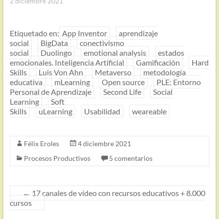
2 diciembre 2021
Etiquetado en:
App Inventor
aprendizaje
social
BigData
conectivismo
social
Duolingo
emotional analysis
estados
emocionales. Inteligencia Artificial
Gamificación
Hard
Skills
Luis Von Ahn
Metaverso
metodología
educativa
mLearning
Open source
PLE: Entorno
Personal de Aprendizaje
Second Life
Social
Learning
Soft
Skills
uLearning
Usabilidad
weareable
Félix Eroles
4 diciembre 2021
Procesos Productivos
5 comentarios
←
17 canales de vídeo con recursos educativos + 8.000
cursos