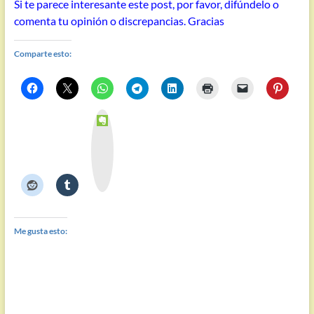
Si te parece interesante este post, por favor, difúndelo o
comenta tu opinión o discrepancias. Gracias
Comparte esto:
E
v
e
r
n
o
t
e
Me gusta esto: