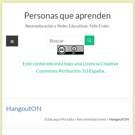
Saltar
al
Personas que aprenden
contenido
Neuroeducación y Redes Educativas. Félix Eroles
Menú
Este contenido está bajo una
Licencia Creative
Commons Atribución 3.0 España
.
HangoutON
Estás aquí:
Portada
»
Recomendaciones
»
HangoutON