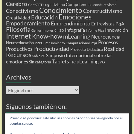
Cerebro
Competencias
cognitivismo
ChatGPT
conductivismo
Conocimiento
Conectivismo
Constructivismo
Emociones
Educación
Creatividad
Empoderamiento
Emprendimiento
Entrevistas PqA
Filosofía
Infografía
Innovación
Impresión 3D
Genios
Informe Pisa
Internet
Know-how
mLearning
Neurociencia
Procesos
Neuroeducación
P2PU
Pensamiento Computacional
PqA
Productividad
Realidad
Productivos
Proyecto Didáctico
Recursos
Simposio Internacional sobre las
Sabio 2.0
Tablets
uLearning
emociones
Sin categoría
TIC
YO
Archivos
Archivos
Síguenos también en:
Flip
Privacidad y cookies: este sitio usa cookies. Si continúas navegando por él,
aceptas su uso.