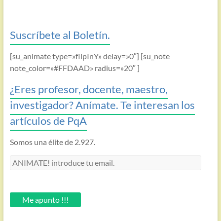
Suscríbete al Boletín.
[su_animate type=»flipInY» delay=»0″] [su_note
note_color=»#FFDAAD» radius=»20″ ]
¿Eres profesor, docente, maestro,
investigador? Anímate. Te interesan los
artículos de PqA
Somos una élite de 2.927.
ANIMATE!
introduce
tu
email.
Me apunto !!!