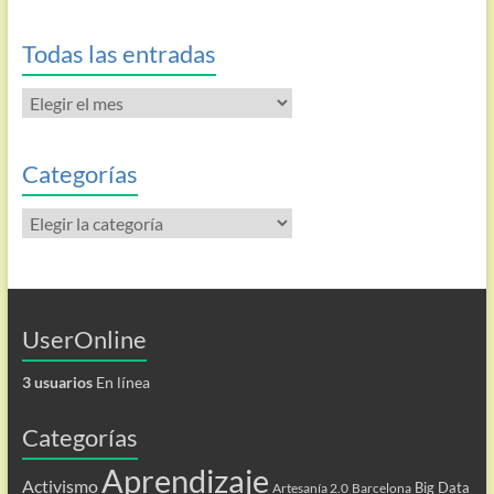
Todas las entradas
Todas
las
entradas
Categorías
Categorías
UserOnline
3 usuarios
En línea
Categorías
Aprendizaje
Activismo
Big Data
Artesanía 2.0
Barcelona