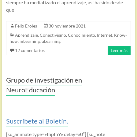
siempre ha mediatizado el aprendizaje, así ha sido desde
que
Félix Eroles
30 noviembre 2021
Aprendizaje
,
Conectivismo
,
Conocimiento
,
Internet
,
Know-
how
,
mLearning
,
uLearning
12 comentarios
Leer más
Grupo de investigación en
NeuroEducación
Suscríbete al Boletín.
[su_animate type=»flipInY» delay=»0″] [su_note