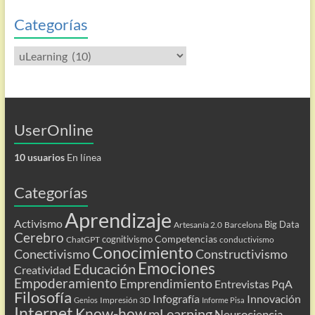
entradas
Categorías
Categorías
UserOnline
10 usuarios
En línea
Categorías
Aprendizaje
Activismo
Big Data
Artesanía 2.0
Barcelona
Cerebro
Competencias
cognitivismo
ChatGPT
conductivismo
Conocimiento
Conectivismo
Constructivismo
Emociones
Educación
Creatividad
Empoderamiento
Emprendimiento
Entrevistas PqA
Filosofía
Infografía
Innovación
Impresión 3D
Genios
Informe Pisa
Internet
Know-how
mLearning
Neurociencia