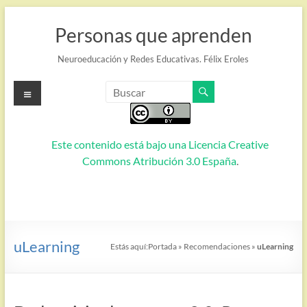
Saltar
al
Personas que aprenden
contenido
Neuroeducación y Redes Educativas. Félix Eroles
Menú
Este contenido está bajo una
Licencia Creative
Commons Atribución 3.0 España
.
uLearning
Estás aquí:
Portada
»
Recomendaciones
»
uLearning