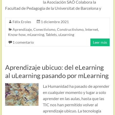
la Asociación SAÓ Colabora la
Facultad de Pedagogía de la Universitat de Barcelona y
Félix Eroles
1 diciembre 2021
Aprendizaje
,
Conectivismo
,
Constructivismo
,
Internet
,
Know-how
,
mLearning
,
Tablets
,
uLearning
1 comentario
Leer más
Aprendizaje ubicuo: del eLearning
al uLearning pasando por mLearning
La Humanidad ha pasado de aprender
en cualquier momento y lugar a solo
aprender en las aulas, hasta que las
TIC nos han permitido volver al
aprendizaje ubicuo. La tecnología