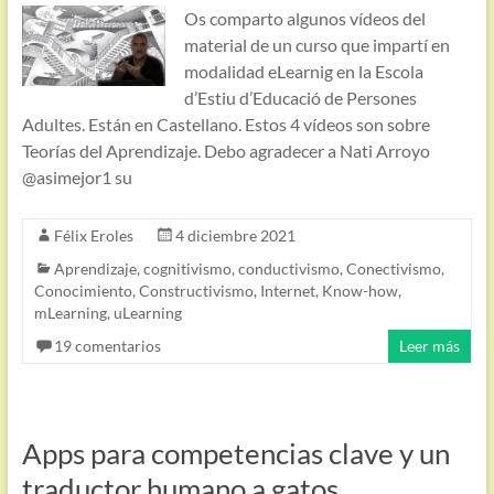
Os comparto algunos vídeos del
material de un curso que impartí en
modalidad eLearnig en la Escola
d’Estiu d’Educació de Persones
Adultes. Están en Castellano. Estos 4 vídeos son sobre
Teorías del Aprendizaje. Debo agradecer a Nati Arroyo
@asimejor1 su
Félix Eroles
4 diciembre 2021
Aprendizaje
,
cognitivismo
,
conductivismo
,
Conectivismo
,
Conocimiento
,
Constructivismo
,
Internet
,
Know-how
,
mLearning
,
uLearning
19 comentarios
Leer más
Apps para competencias clave y un
traductor humano a gatos