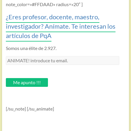
note_color=»#FFDAAD» radius=»20″ ]
¿Eres profesor, docente, maestro,
investigador? Anímate. Te interesan los
artículos de PqA
Somos una élite de 2.927.
ANIMATE!
introduce
tu
email.
Me apunto !!!
[/su_note] [/su_animate]