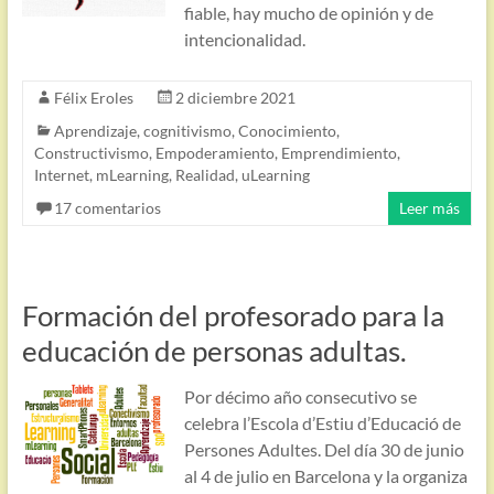
fiable, hay mucho de opinión y de
intencionalidad.
Félix Eroles
2 diciembre 2021
Aprendizaje
,
cognitivismo
,
Conocimiento
,
Constructivismo
,
Empoderamiento
,
Emprendimiento
,
Internet
,
mLearning
,
Realidad
,
uLearning
17 comentarios
Leer más
Formación del profesorado para la
educación de personas adultas.
Por décimo año consecutivo se
celebra l’Escola d’Estiu d’Educació de
Persones Adultes. Del día 30 de junio
al 4 de julio en Barcelona y la organiza