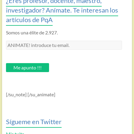
¿Eres profesor, docente, maestro,
investigador? Anímate. Te interesan los
artículos de PqA
Somos una élite de 2.927.
ANIMATE!
introduce
tu
email.
Me apunto !!!
[/su_note] [/su_animate]
Sígueme en Twitter
Mis tuits