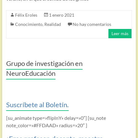
Félix Eroles
1 enero 2021
Conocimiento
,
Realidad
No hay comentarios
Leer más
Grupo de investigación en
NeuroEducación
Suscríbete al Boletín.
[su_animate type=»flipInY» delay=»0″] [su_note
note_color=»#FFDAAD» radius=»20″ ]