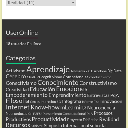
Categorías
UserOnline
18 usuarios
En línea
Categorías
Aprendizaje
Activismo
Big Data
Artesanía 2.0
Barcelona
Cerebro
Competencias
cognitivismo
ChatGPT
conductivismo
Conocimiento
Conectivismo
Constructivismo
Emociones
Educación
Creatividad
Empoderamiento
Emprendimiento
Entrevistas PqA
Filosofía
Infografía
Innovación
Impresión 3D
Genios
Informe Pisa
Internet
Know-how
mLearning
Neurociencia
Procesos
Neuroeducación
P2PU
Pensamiento Computacional
PqA
Productividad
Realidad
Productivos
Proyecto Didáctico
Recursos
Simposio Internacional sobre las
Sabio 2.0