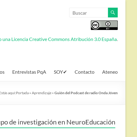
jo una
Licencia Creative Commons Atribución 3.0 España
.
os
Entrevistas PqA
SOY✔
Contacto
Ateneo
Estás aquí:
Portada
»
Aprendizaje
»
Guión del Podcast de radio Onda Jóven
po de investigación en NeuroEducación