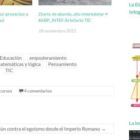
La Ed
Infog
or proyectos o
Diario de abordo, año interestelar 4
st
#ABP_INTEF Artefacto TIC
18 noviembre 2021
Educación
empoderamiento
atemáticas y lógica
Pensamiento
TIC
cursos
4 comentarios
La im
n contra el egoísmo desde el Imperio Romano
→