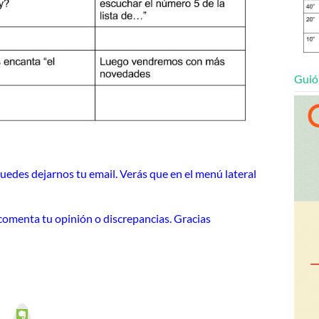
Guió
Puedes dejarnos tu email. Verás que en el menú lateral
o comenta tu opinión o discrepancias. Gracias
E