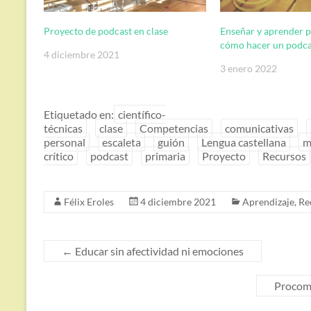
Proyecto de podcast en clase
Enseñar y aprender p
cómo hacer un podca
4 diciembre 2021
3 enero 2022
Etiquetado en:
científico-
técnicas
clase
Competencias
comunicativas
personal
escaleta
guión
Lengua castellana
m
crítico
podcast
primaria
Proyecto
Recursos
Félix Eroles
4 diciembre 2021
Aprendizaje
,
Re
←
Educar sin afectividad ni emociones
Procomú