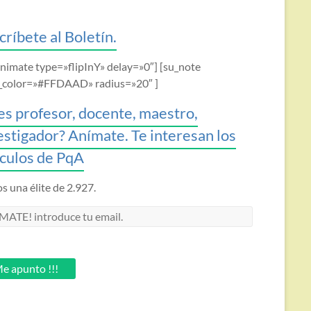
críbete al Boletín.
animate type=»flipInY» delay=»0″] [su_note
_color=»#FFDAAD» radius=»20″ ]
es profesor, docente, maestro,
estigador? Anímate. Te interesan los
ículos de PqA
 una élite de 2.927.
MATE!
oduce
.
e apunto !!!