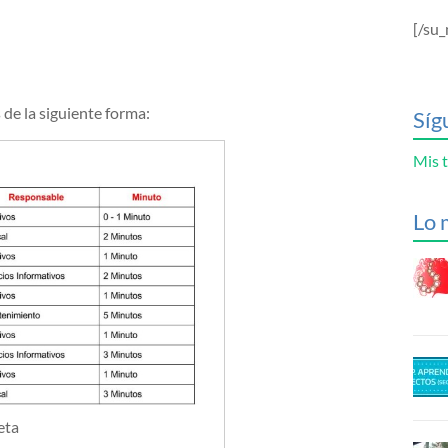
[/su_
de la siguiente forma:
Síg
Mis t
Lo 
eta