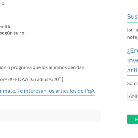
io.
Sus
mitir.
[su_
según su ro
l.
note
¿Er
inv
cción o programa que los alumnos decidan.
art
color=»#FFDAAD» radius=»20″ ]
Somos
ímate. Te interesan los artículos de PqA
ANI
intr
tu
email
M