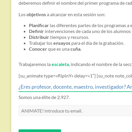
deberemos definir el nombre del primer programa de rad
Los
objetivos
a alcanzar en esta sesión son:
Planificar
las diferentes partes de los programas a e
Definir
intervenciones de cada uno de los alumnos
Distribuir
tiempos y recursos.
Trabajar los
ensayos
para el día de la grabación.
Conocer
que es una
cuña
.
Trabajaremos la
escaleta
, indicando el nombre de la se
[su_animate type=»flipInY» delay=»1″] [su_note note_
¿Eres profesor, docente, maestro, investigador? An
Somos una élite de 2.927.
ANIMATE!
introduce
tu
email.