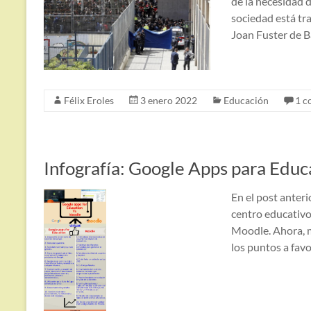
de la necesidad 
sociedad está tra
Joan Fuster de 
Félix Eroles
3 enero 2022
Educación
1 c
Infografía: Google Apps para Edu
En el post anteri
centro educativ
Moodle. Ahora, m
los puntos a favo