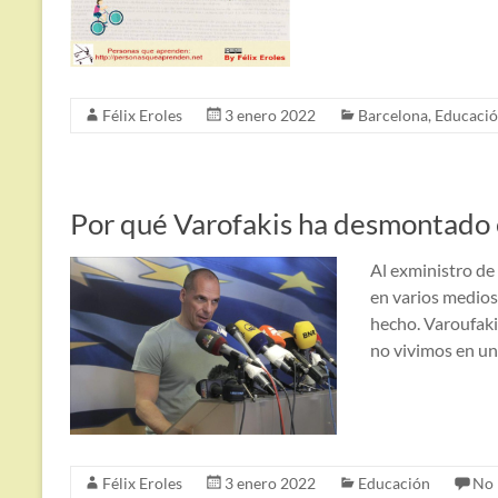
Félix Eroles
3 enero 2022
Barcelona
,
Educaci
Por qué Varofakis ha desmontado e
Al exministro de 
en varios medios
hecho. Varoufaki
no vivimos en un
Félix Eroles
3 enero 2022
Educación
No 