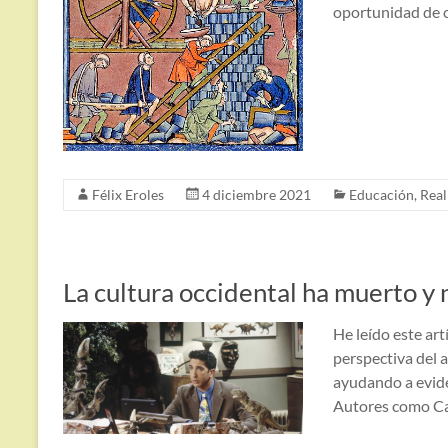
oportunidad de c
Félix Eroles
4 diciembre 2021
Educación
,
Real
La cultura occidental ha muerto y
He leído este ar
perspectiva del 
ayudando a eviden
Autores como Car