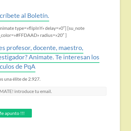
críbete al Boletín.
animate type=»flipInY» delay=»0″] [su_note
_color=»#FFDAAD» radius=»20″ ]
es profesor, docente, maestro,
estigador? Anímate. Te interesan los
ículos de PqA
 una élite de 2.927.
MATE!
oduce
.
e apunto !!!