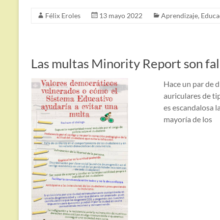
Félix Eroles
13 mayo 2022
Aprendizaje
,
Educa
Las multas Minority Report son fal
Hace un par de dí
auriculares de t
es escandalosa l
mayoría de los