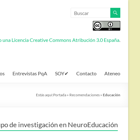
jo una
Licencia Creative Commons Atribución 3.0 España
.
os
Entrevistas PqA
SOY✔
Contacto
Ateneo
Estás aquí:
Portada
»
Recomendaciones
»
Educación
po de investigación en NeuroEducación