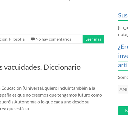
Sus
[su_
note
ción
,
Filosofía
No hay comentarios
Leer más
¿Er
inv
art
s vacuidades. Diccionario
Somos
 Educación (Universal, quiero incluir también a la
ANI
España es que no creemos que tengamos futuro como
intr
i queréis Autonomía o lo que cada uno desde su
tu
rea que está su
email
M