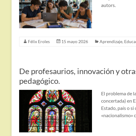
autors.
Félix Eroles
15 mayo 2026
Aprendizaje
,
Educa
De profesaurios, innovación y otra
pedagógico.
El problema de la
concertada) en 
Estado, país o s
«nacionalismo» c