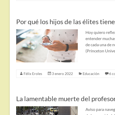
Por qué los hijos de las élites tie
Hoy quiero reflex
entender muchas 
de cada una de nu
(Princeton Unive
Félix Eroles
3 enero 2022
Educación
6 c
La lamentable muerte del profesor
Aviso para navega