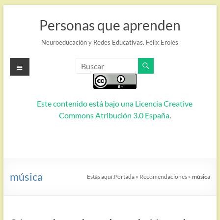
Saltar
al
Personas que aprenden
contenido
Neuroeducación y Redes Educativas. Félix Eroles
Menú
Este contenido está bajo una
Licencia Creative
Commons Atribución 3.0 España
.
música
Estás aquí:
Portada
»
Recomendaciones
»
música