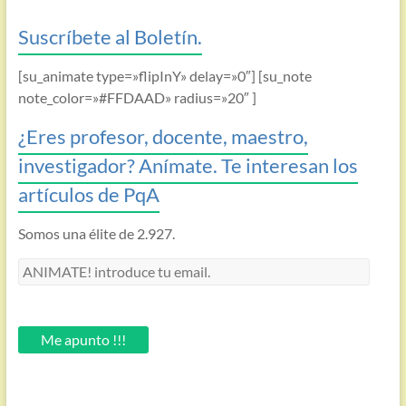
Suscríbete al Boletín.
[su_animate type=»flipInY» delay=»0″] [su_note
note_color=»#FFDAAD» radius=»20″ ]
¿Eres profesor, docente, maestro,
investigador? Anímate. Te interesan los
artículos de PqA
Somos una élite de 2.927.
ANIMATE!
introduce
tu
email.
Me apunto !!!