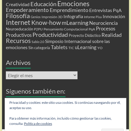
Emociones
Educación
Creatividad
Empoderamiento
Emprendimiento
Entrevistas PqA
Filosofía
Infografía
Innovación
Impresión 3D
Genios
Informe Pisa
Internet
Know-how
mLearning
Neurociencia
Procesos
Neuroeducación
P2PU
Pensamiento Computacional
PqA
Productividad
Realidad
Productivos
Proyecto Didáctico
Recursos
Simposio Internacional sobre las
Sabio 2.0
Tablets
uLearning
emociones
Sin categoría
TIC
YO
Archivos
Archivos
Síguenos también en:
Flip
Privacidad y cookies: este sitio usa cookies. Si continúas navegando por él,
aceptas su uso.
Para obtener más información, incluido cómo gestionar las cookies,
consulta:
Política de cookies