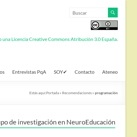
jo una
Licencia Creative Commons Atribución 3.0 España
.
os
Entrevistas PqA
SOY✔
Contacto
Ateneo
Estás aquí:
Portada
»
Recomendaciones
»
programación
po de investigación en NeuroEducación