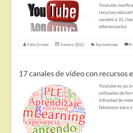
Youtube clasific
recursos educat
canales a 31, cla
diferenciarlos
Félix Eroles
3 enero 2022
Aprendizaje
8
17 canales de vídeo con recursos 
Youtube es un in
utilizadas de fo
infinidad de mate
fabulosos para ut