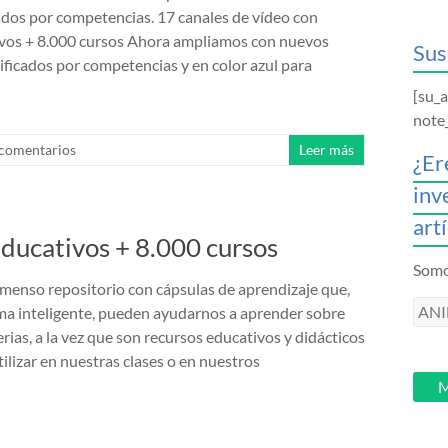
ados por competencias. 17 canales de vídeo con
ivos + 8.000 cursos Ahora ampliamos con nuevos
Sus
sificados por competencias y en color azul para
[su_
note
 comentarios
Leer más
¿Er
inv
art
educativos + 8.000 cursos
Somos
menso repositorio con cápsulas de aprendizaje que,
ANI
rma inteligente, pueden ayudarnos a aprender sobre
intr
rias, a la vez que son recursos educativos y didácticos
tu
ilizar en nuestras clases o en nuestros
email
M