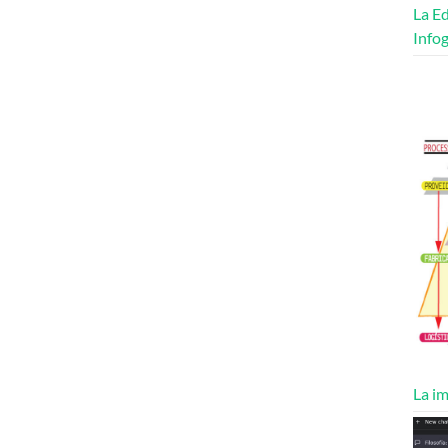
La Ed
Infog
La im