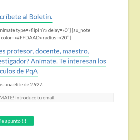
críbete al Boletín.
animate type=»flipInY» delay=»0″] [su_note
_color=»#FFDAAD» radius=»20″ ]
es profesor, docente, maestro,
estigador? Anímate. Te interesan los
ículos de PqA
 una élite de 2.927.
MATE!
oduce
.
e apunto !!!