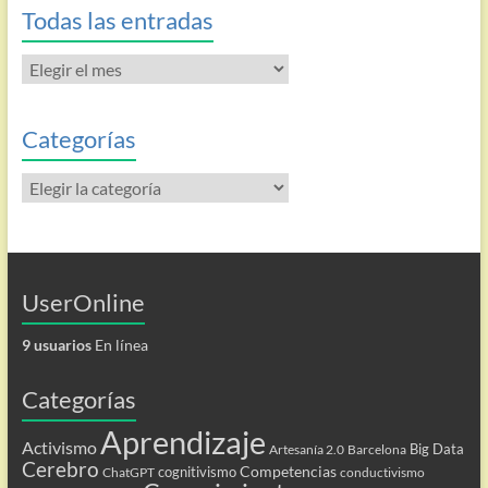
Todas las entradas
Todas
las
entradas
Categorías
Categorías
UserOnline
9 usuarios
En línea
Categorías
Aprendizaje
Activismo
Big Data
Artesanía 2.0
Barcelona
Cerebro
Competencias
cognitivismo
ChatGPT
conductivismo