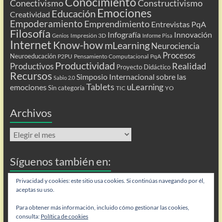
Conocimiento
Conectivismo
Constructivismo
Emociones
Educación
Creatividad
Empoderamiento
Emprendimiento
Entrevistas PqA
Filosofía
Infografía
Innovación
Impresión 3D
Genios
Informe Pisa
Internet
Know-how
mLearning
Neurociencia
Procesos
Neuroeducación
P2PU
Pensamiento Computacional
PqA
Productividad
Realidad
Productivos
Proyecto Didáctico
Recursos
Simposio Internacional sobre las
Sabio 2.0
Tablets
uLearning
emociones
Sin categoría
TIC
YO
Archivos
Archivos
Síguenos también en:
Flip
Privacidad y cookies: este sitio usa cookies. Si continúas navegando por él,
aceptas su uso.
Para obtener más información, incluido cómo gestionar las cookies,
consulta:
Política de cookies