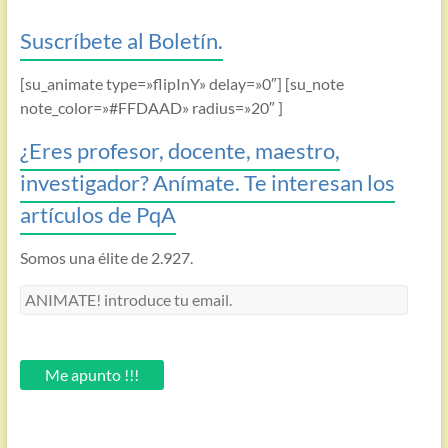
Suscríbete al Boletín.
[su_animate type=»flipInY» delay=»0″] [su_note
note_color=»#FFDAAD» radius=»20″ ]
¿Eres profesor, docente, maestro,
investigador? Anímate. Te interesan los
artículos de PqA
Somos una élite de 2.927.
ANIMATE!
introduce
tu
email.
Me apunto !!!