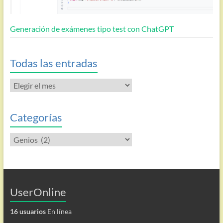
Generación de exámenes tipo test con ChatGPT
Todas las entradas
Todas
las
entradas
Categorías
Categorías
UserOnline
16 usuarios
En línea