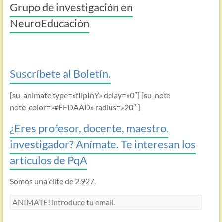
Grupo de investigación en
NeuroEducación
Suscríbete al Boletín.
[su_animate type=»flipInY» delay=»0″] [su_note
note_color=»#FFDAAD» radius=»20″ ]
¿Eres profesor, docente, maestro,
investigador? Anímate. Te interesan los
artículos de PqA
Somos una élite de 2.927.
ANIMATE!
introduce