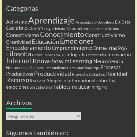
Categorías
Aprendizaje
Activismo
Big Data
Artesanía 2.0
Barcelona
Cerebro
Competencias
cognitivismo
ChatGPT
conductivismo
Conocimiento
Conectivismo
Constructivismo
Emociones
Educación
Creatividad
Empoderamiento
Emprendimiento
Entrevistas PqA
Filosofía
Infografía
Innovación
Impresión 3D
Genios
Informe Pisa
Internet
Know-how
mLearning
Neurociencia
Procesos
Neuroeducación
P2PU
Pensamiento Computacional
PqA
Productividad
Realidad
Productivos
Proyecto Didáctico
Recursos
Simposio Internacional sobre las
Sabio 2.0
Tablets
uLearning
emociones
Sin categoría
TIC
YO
Archivos
Archivos
Síguenos también en: