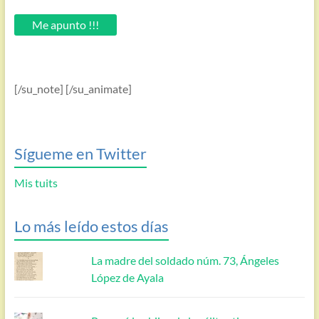
tu
email.
Me apunto !!!
[/su_note] [/su_animate]
Sígueme en Twitter
Mis tuits
Lo más leído estos días
La madre del soldado núm. 73, Ángeles
López de Ayala