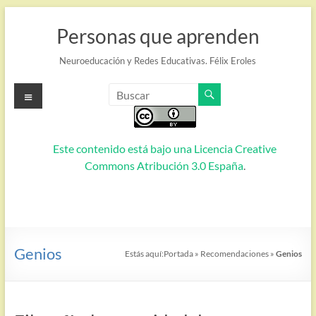
Saltar
al
Personas que aprenden
contenido
Neuroeducación y Redes Educativas. Félix Eroles
Menú
Este contenido está bajo una
Licencia Creative
Commons Atribución 3.0 España
.
Genios
Estás aquí:
Portada
»
Recomendaciones
»
Genios