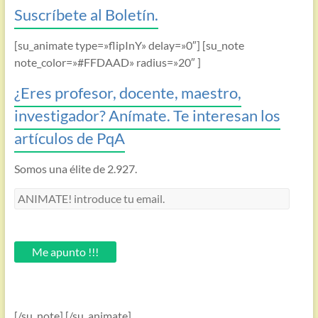
Suscríbete al Boletín.
[su_animate type=»flipInY» delay=»0″] [su_note
note_color=»#FFDAAD» radius=»20″ ]
¿Eres profesor, docente, maestro,
investigador? Anímate. Te interesan los
artículos de PqA
Somos una élite de 2.927.
ANIMATE!
introduce
tu
email.
Me apunto !!!
[/su_note] [/su_animate]