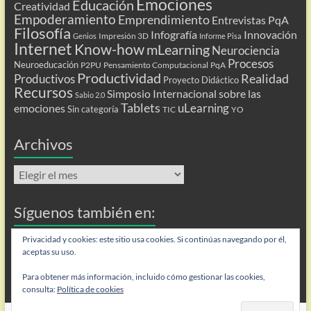
Emociones
Educación
Creatividad
Empoderamiento
Emprendimiento
Entrevistas PqA
Filosofía
Infografía
Innovación
Impresión 3D
Genios
Informe Pisa
Internet
Know-how
mLearning
Neurociencia
Procesos
Neuroeducación
P2PU
Pensamiento Computacional
PqA
Productividad
Realidad
Productivos
Proyecto Didáctico
Recursos
Simposio Internacional sobre las
Sabio 2.0
Tablets
uLearning
emociones
Sin categoría
TIC
YO
Archivos
Archivos
Síguenos también en:
Flip
Privacidad y cookies: este sitio usa cookies. Si continúas navegando por él,
aceptas su uso.
Para obtener más información, incluido cómo gestionar las cookies,
consulta:
Política de cookies