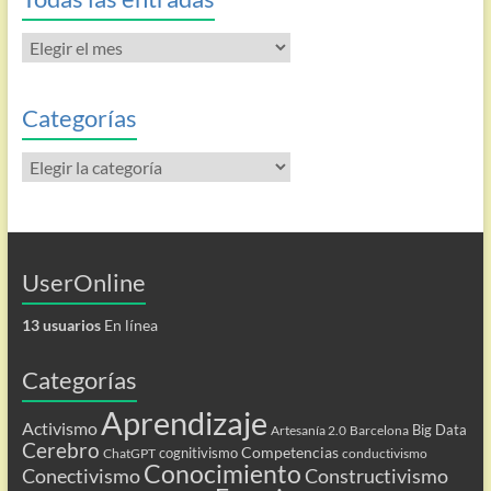
Todas
las
entradas
Categorías
Categorías
UserOnline
13 usuarios
En línea
Categorías
Aprendizaje
Activismo
Big Data
Artesanía 2.0
Barcelona
Cerebro
Competencias
cognitivismo
ChatGPT
conductivismo
Conocimiento
Conectivismo
Constructivismo