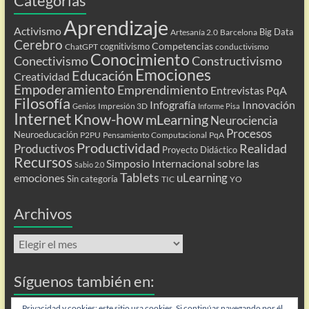
Categorías
Aprendizaje
Activismo
Big Data
Artesanía 2.0
Barcelona
Cerebro
Competencias
cognitivismo
ChatGPT
conductivismo
Conocimiento
Conectivismo
Constructivismo
Emociones
Educación
Creatividad
Empoderamiento
Emprendimiento
Entrevistas PqA
Filosofía
Infografía
Innovación
Impresión 3D
Genios
Informe Pisa
Internet
Know-how
mLearning
Neurociencia
Procesos
Neuroeducación
P2PU
Pensamiento Computacional
PqA
Productividad
Realidad
Productivos
Proyecto Didáctico
Recursos
Simposio Internacional sobre las
Sabio 2.0
Tablets
uLearning
emociones
Sin categoría
TIC
YO
Archivos
Archivos
Síguenos también en:
Flip
Privacidad y cookies: este sitio usa cookies. Si continúas navegando por él,