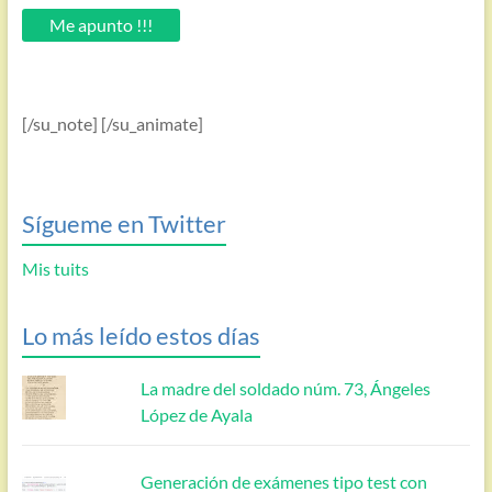
email.
Me apunto !!!
[/su_note] [/su_animate]
Sígueme en Twitter
Mis tuits
Lo más leído estos días
La madre del soldado núm. 73, Ángeles
López de Ayala
Generación de exámenes tipo test con