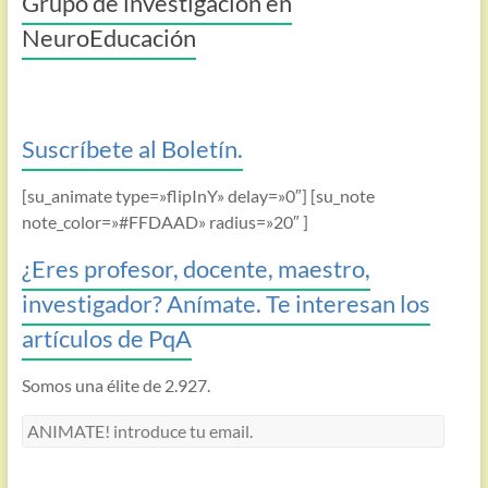
Grupo de investigación en
NeuroEducación
Suscríbete al Boletín.
[su_animate type=»flipInY» delay=»0″] [su_note
note_color=»#FFDAAD» radius=»20″ ]
¿Eres profesor, docente, maestro,
investigador? Anímate. Te interesan los
artículos de PqA
Somos una élite de 2.927.
ANIMATE!
introduce
tu