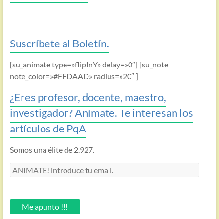
Suscríbete al Boletín.
[su_animate type=»flipInY» delay=»0″] [su_note
note_color=»#FFDAAD» radius=»20″ ]
¿Eres profesor, docente, maestro,
investigador? Anímate. Te interesan los
artículos de PqA
Somos una élite de 2.927.
ANIMATE!
introduce
tu
email.
Me apunto !!!