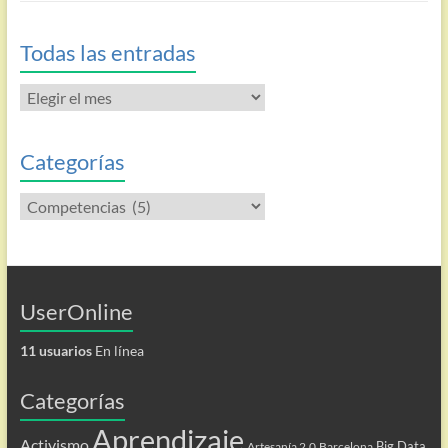
Todas las entradas
Todas
las
entradas
Categorías
Categorías
UserOnline
11 usuarios
En línea
Categorías
Aprendizaje
Activismo
Big Data
Artesanía 2.0
Barcelona