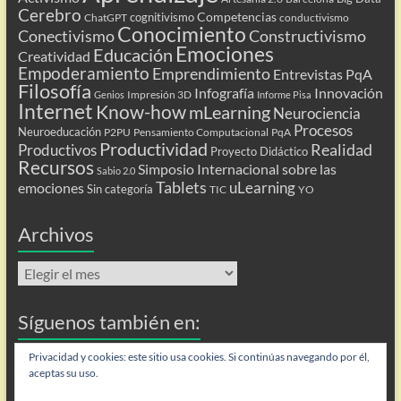
Cerebro
Competencias
cognitivismo
ChatGPT
conductivismo
Conocimiento
Conectivismo
Constructivismo
Emociones
Educación
Creatividad
Empoderamiento
Emprendimiento
Entrevistas PqA
Filosofía
Infografía
Innovación
Impresión 3D
Genios
Informe Pisa
Internet
Know-how
mLearning
Neurociencia
Procesos
Neuroeducación
P2PU
Pensamiento Computacional
PqA
Productividad
Realidad
Productivos
Proyecto Didáctico
Recursos
Simposio Internacional sobre las
Sabio 2.0
Tablets
uLearning
emociones
Sin categoría
TIC
YO
Archivos
Archivos
Síguenos también en:
Flip
Privacidad y cookies: este sitio usa cookies. Si continúas navegando por él,
aceptas su uso.