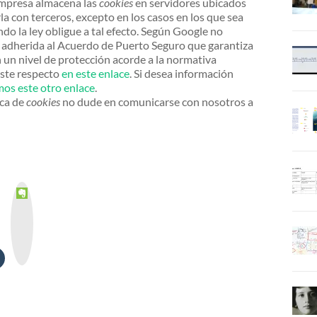
empresa almacena las
cookies
en servidores ubicados
 con terceros, excepto en los casos en los que sea
do la ley obligue a tal efecto. Según Google no
a adherida al Acuerdo de Puerto Seguro que garantiza
 un nivel de protección acorde a la normativa
este respecto
en este enlace
. Si desea información
mos este otro enlace
.
ica de
cookies
no dude en comunicarse con nosotros a
E
v
e
r
n
o
t
e