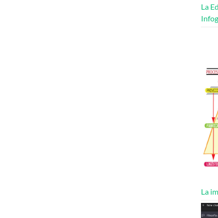
La Ed
Infog
La im