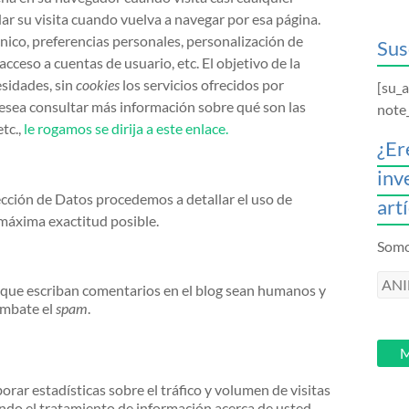
ar su visita cuando vuelva a navegar por esa página.
nico, preferencias personales, personalización de
Sus
acceso a cuentas de usuario, etc. El objetivo de la
esidades, sin
cookies
los servicios ofrecidos por
[su_
esea consultar más información sobre qué son las
note
tc.,
le rogamos se dirija a este enlace.
¿Er
inv
ección de Datos procedemos a detallar el uso de
art
 máxima exactitud posible.
Somos
ANI
s que escriban comentarios en el blog sean humanos y
intr
ombate el
spam
.
tu
email
M
orar estadísticas sobre el tráfico y volumen de visitas
iendo el tratamiento de información acerca de usted