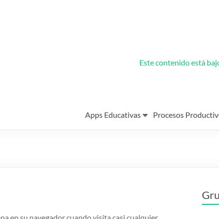
Este contenido está ba
Apps Educativas
Procesos Productiv
Gru
na en su navegador cuando visita casi cualquier