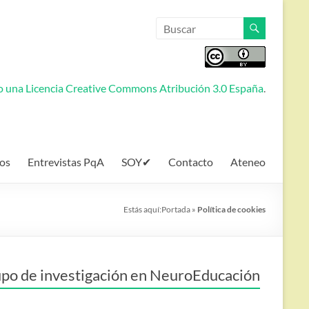
jo una
Licencia Creative Commons Atribución 3.0 España
.
os
Entrevistas PqA
SOY✔
Contacto
Ateneo
Estás aquí:
Portada
»
Política de cookies
po de investigación en NeuroEducación