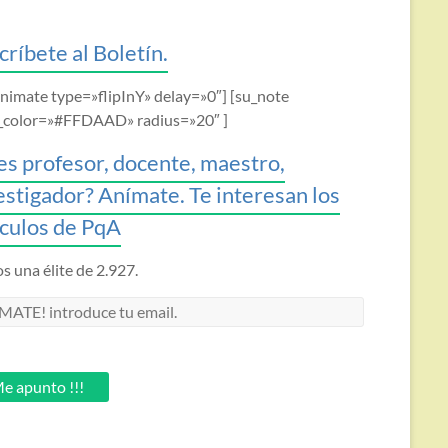
críbete al Boletín.
animate type=»flipInY» delay=»0″] [su_note
_color=»#FFDAAD» radius=»20″ ]
es profesor, docente, maestro,
estigador? Anímate. Te interesan los
ículos de PqA
 una élite de 2.927.
MATE!
oduce
.
e apunto !!!