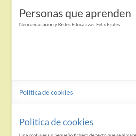
Saltar
al
Personas que aprenden
contenido
Neuroeducación y Redes Educativas. Félix Eroles
Política de cookies
Política de cookies
Una
cookie
es un pequeño fichero de texto que se almace