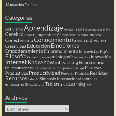
12 usuarios
En línea
Categorías
Aprendizaje
Activismo
Big Data
Artesanía 2.0
Barcelona
Cerebro
Competencias
cognitivismo
ChatGPT
conductivismo
Conocimiento
Conectivismo
Constructivismo
Emociones
Educación
Creatividad
Empoderamiento
Emprendimiento
Entrevistas PqA
Filosofía
Infografía
Innovación
Impresión 3D
Genios
Informe Pisa
Internet
Know-how
mLearning
Neurociencia
Procesos
Neuroeducación
P2PU
Pensamiento Computacional
PqA
Productividad
Realidad
Productivos
Proyecto Didáctico
Recursos
Simposio Internacional sobre las
Sabio 2.0
Tablets
uLearning
emociones
Sin categoría
TIC
YO
Archivos
Archivos