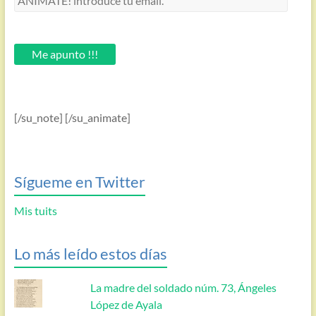
introduce
tu
email.
Me apunto !!!
[/su_note] [/su_animate]
Sígueme en Twitter
Mis tuits
Lo más leído estos días
La madre del soldado núm. 73, Ángeles
López de Ayala