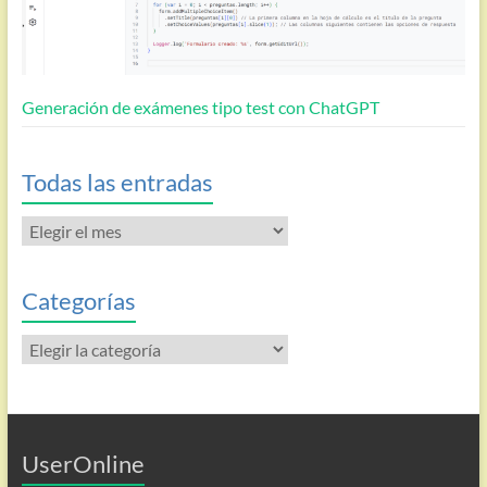
Generación de exámenes tipo test con ChatGPT
Todas las entradas
Todas
las
entradas
Categorías
Categorías
UserOnline