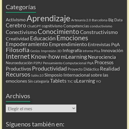
Categorías
Aprendizaje
Activismo
Big Data
Artesanía 2.0
Barcelona
Cerebro
Competencias
cognitivismo
ChatGPT
conductivismo
Conocimiento
Conectivismo
Constructivismo
Emociones
Educación
Creatividad
Empoderamiento
Emprendimiento
Entrevistas PqA
Filosofía
Infografía
Innovación
Impresión 3D
Genios
Informe Pisa
Internet
Know-how
mLearning
Neurociencia
Procesos
Neuroeducación
P2PU
Pensamiento Computacional
PqA
Productividad
Realidad
Productivos
Proyecto Didáctico
Recursos
Simposio Internacional sobre las
Sabio 2.0
Tablets
uLearning
emociones
Sin categoría
TIC
YO
Archivos
Archivos
Síguenos también en: