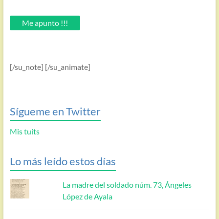
tu
email.
Me apunto !!!
[/su_note] [/su_animate]
Sígueme en Twitter
Mis tuits
Lo más leído estos días
La madre del soldado núm. 73, Ángeles
López de Ayala