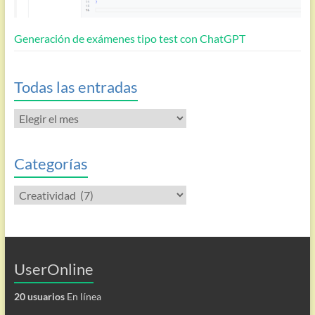
Generación de exámenes tipo test con ChatGPT
Todas las entradas
Todas
las
entradas
Categorías
Categorías
UserOnline
20 usuarios
En línea