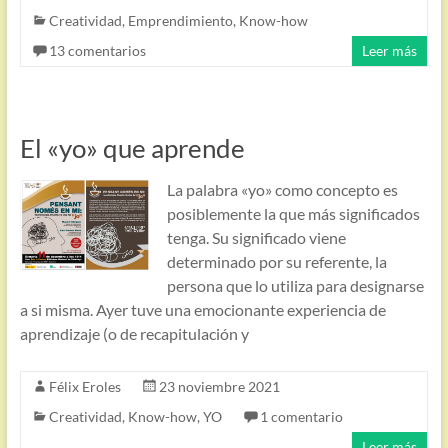
Creatividad
,
Emprendimiento
,
Know-how
13 comentarios
Leer más
El «yo» que aprende
La palabra «yo» como concepto es
posiblemente la que más significados
tenga. Su significado viene
determinado por su referente, la
persona que lo utiliza para designarse
a si misma. Ayer tuve una emocionante experiencia de
aprendizaje (o de recapitulación y
Félix Eroles
23 noviembre 2021
Creatividad
,
Know-how
,
YO
1 comentario
Leer más