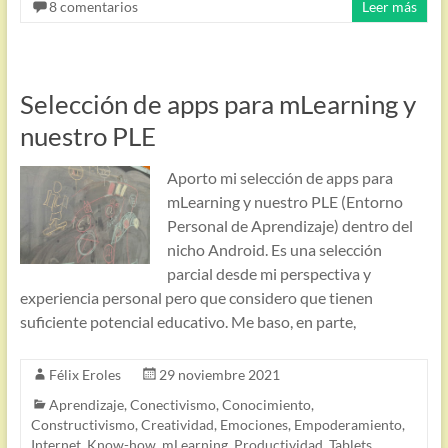
8 comentarios
Leer más
Selección de apps para mLearning y
nuestro PLE
Aporto mi selección de apps para
mLearning y nuestro PLE (Entorno
Personal de Aprendizaje) dentro del
nicho Android. Es una selección
parcial desde mi perspectiva y
experiencia personal pero que considero que tienen
suficiente potencial educativo. Me baso, en parte,
Félix Eroles
29 noviembre 2021
Aprendizaje
,
Conectivismo
,
Conocimiento
,
Constructivismo
,
Creatividad
,
Emociones
,
Empoderamiento
,
Internet
,
Know-how
,
mLearning
,
Productividad
,
Tablets