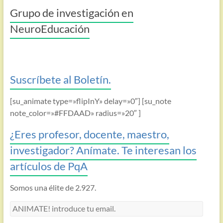
Grupo de investigación en
NeuroEducación
Suscríbete al Boletín.
[su_animate type=»flipInY» delay=»0″] [su_note
note_color=»#FFDAAD» radius=»20″ ]
¿Eres profesor, docente, maestro,
investigador? Anímate. Te interesan los
artículos de PqA
Somos una élite de 2.927.
ANIMATE!
introduce