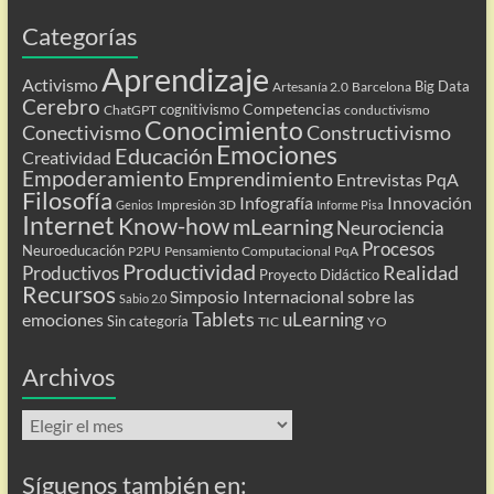
Categorías
Aprendizaje
Activismo
Big Data
Artesanía 2.0
Barcelona
Cerebro
Competencias
cognitivismo
ChatGPT
conductivismo
Conocimiento
Conectivismo
Constructivismo
Emociones
Educación
Creatividad
Empoderamiento
Emprendimiento
Entrevistas PqA
Filosofía
Infografía
Innovación
Impresión 3D
Genios
Informe Pisa
Internet
Know-how
mLearning
Neurociencia
Procesos
Neuroeducación
P2PU
Pensamiento Computacional
PqA
Productividad
Realidad
Productivos
Proyecto Didáctico
Recursos
Simposio Internacional sobre las
Sabio 2.0
Tablets
uLearning
emociones
Sin categoría
TIC
YO
Archivos
Archivos
Síguenos también en: