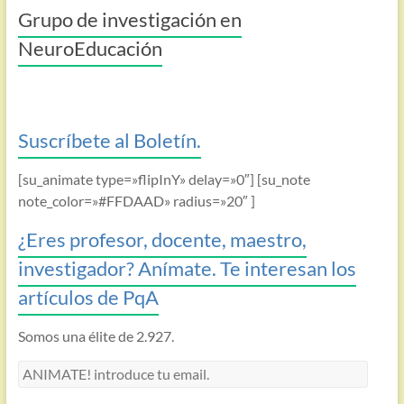
Grupo de investigación en
NeuroEducación
Suscríbete al Boletín.
[su_animate type=»flipInY» delay=»0″] [su_note
note_color=»#FFDAAD» radius=»20″ ]
¿Eres profesor, docente, maestro,
investigador? Anímate. Te interesan los
artículos de PqA
Somos una élite de 2.927.
ANIMATE!
introduce