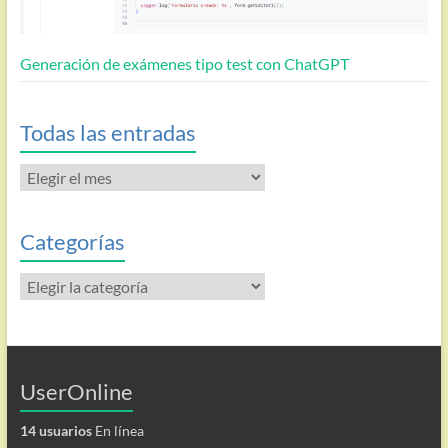
Generación de exámenes tipo test con ChatGPT
Todas las entradas
Todas
las
entradas
Categorías
Categorías
UserOnline
14 usuarios
En línea