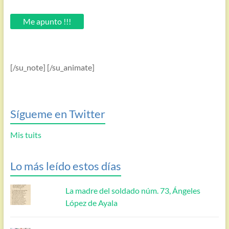
tu
email.
Me apunto !!!
[/su_note] [/su_animate]
Sígueme en Twitter
Mis tuits
Lo más leído estos días
La madre del soldado núm. 73, Ángeles
López de Ayala