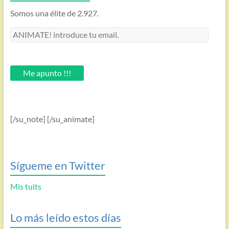
Somos una élite de 2.927.
ANIMATE!
introduce
tu
email.
Me apunto !!!
[/su_note] [/su_animate]
Sígueme en Twitter
Mis tuits
Lo más leído estos días