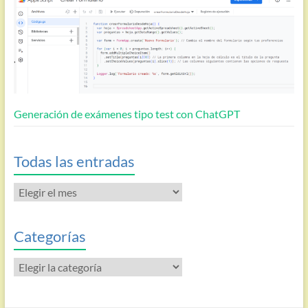
Generación de exámenes tipo test con ChatGPT
Todas las entradas
Todas
las
entradas
Categorías
Categorías