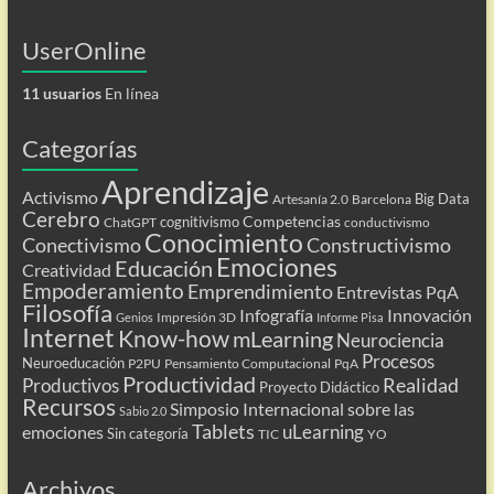
UserOnline
11 usuarios
En línea
Categorías
Aprendizaje
Activismo
Big Data
Artesanía 2.0
Barcelona
Cerebro
Competencias
cognitivismo
ChatGPT
conductivismo
Conocimiento
Conectivismo
Constructivismo
Emociones
Educación
Creatividad
Empoderamiento
Emprendimiento
Entrevistas PqA
Filosofía
Infografía
Innovación
Impresión 3D
Genios
Informe Pisa
Internet
Know-how
mLearning
Neurociencia
Procesos
Neuroeducación
P2PU
Pensamiento Computacional
PqA
Productividad
Realidad
Productivos
Proyecto Didáctico
Recursos
Simposio Internacional sobre las
Sabio 2.0
Tablets
uLearning
emociones
Sin categoría
TIC
YO
Archivos