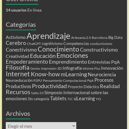
14 usuarios
En línea
Categorías
Aprendizaje
Activismo
Big Data
Artesanía 2.0
Barcelona
Cerebro
Competencias
cognitivismo
ChatGPT
conductivismo
Conocimiento
Conectivismo
Constructivismo
Emociones
Educación
Creatividad
Empoderamiento
Emprendimiento
Entrevistas PqA
Filosofía
Infografía
Innovación
Impresión 3D
Genios
Informe Pisa
Internet
Know-how
mLearning
Neurociencia
Procesos
Neuroeducación
P2PU
Pensamiento Computacional
PqA
Productividad
Realidad
Productivos
Proyecto Didáctico
Recursos
Simposio Internacional sobre las
Sabio 2.0
Tablets
uLearning
emociones
Sin categoría
TIC
YO
Archivos
Archivos