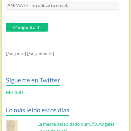
ANIMATE!
introduce
tu
email.
Me apunto !!!
[/su_note] [/su_animate]
Sígueme en Twitter
Mis tuits
Lo más leído estos días
La madre del soldado núm. 73, Ángeles
López de Ayala