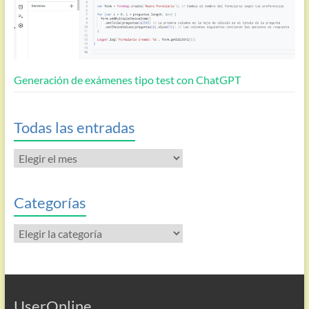
Generación de exámenes tipo test con ChatGPT
Todas las entradas
Todas
las
entradas
Categorías
Categorías
UserOnline