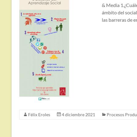
& Media 1.¿Cuále
ámbito del socia
las barreras de e
Félix Eroles
4 diciembre 2021
Procesos Produ