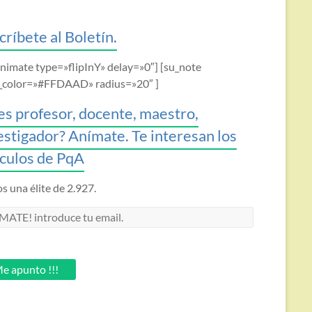
críbete al Boletín.
animate type=»flipInY» delay=»0″] [su_note
_color=»#FFDAAD» radius=»20″ ]
es profesor, docente, maestro,
estigador? Anímate. Te interesan los
ículos de PqA
 una élite de 2.927.
MATE!
oduce
.
e apunto !!!