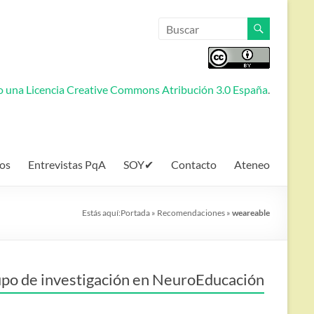
jo una
Licencia Creative Commons Atribución 3.0 España
.
os
Entrevistas PqA
SOY✔
Contacto
Ateneo
Estás aquí:
Portada
»
Recomendaciones
»
weareable
po de investigación en NeuroEducación