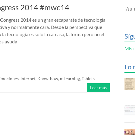
ongress 2014 #mwc14
[/su_
Congress 2014 es un gran escaparate de tecnología
iva y normalmente cara. Desde la perspectiva que
la tecnología es solo la carcasa, la forma pero no el
Síg
os ayuda
Mis t
Lo 
Emociones
,
Internet
,
Know-how
,
mLearning
,
Tablets
Leer más