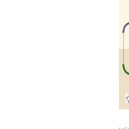
La Ed