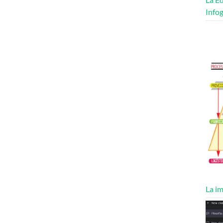
Infog
La im