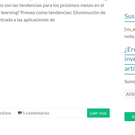
s son las tendencias para los próximos meses en el
l learning? Preveo como tendencias: Disminución de
Sus
ntrada a las aplicaciones de
[su_
note
¿Er
inv
art
Somos
ANI
intr
tu
ctivos
5 comentarios
Leer más
email
M