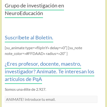
Grupo de investigación en
NeuroEducación
Suscríbete al Boletín.
[su_animate type=»flipInY» delay=»0″] [su_note
note_color=»#FFDAAD» radius=»20″ ]
¿Eres profesor, docente, maestro,
investigador? Anímate. Te interesan los
artículos de PqA
Somos una élite de 2.927.
ANIMATE!
introduce