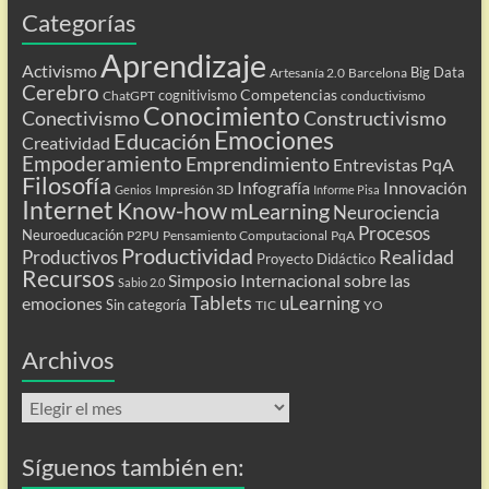
Categorías
Aprendizaje
Activismo
Big Data
Artesanía 2.0
Barcelona
Cerebro
Competencias
cognitivismo
ChatGPT
conductivismo
Conocimiento
Conectivismo
Constructivismo
Emociones
Educación
Creatividad
Empoderamiento
Emprendimiento
Entrevistas PqA
Filosofía
Infografía
Innovación
Impresión 3D
Genios
Informe Pisa
Internet
Know-how
mLearning
Neurociencia
Procesos
Neuroeducación
P2PU
Pensamiento Computacional
PqA
Productividad
Realidad
Productivos
Proyecto Didáctico
Recursos
Simposio Internacional sobre las
Sabio 2.0
Tablets
uLearning
emociones
Sin categoría
TIC
YO
Archivos
Archivos
Síguenos también en: