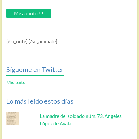
tu
email.
Me apunto !!!
[/su_note] [/su_animate]
Sígueme en Twitter
Mis tuits
Lo más leído estos días
La madre del soldado núm. 73, Ángeles
López de Ayala