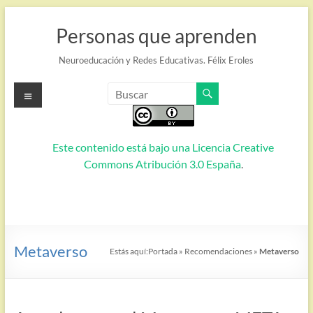
Saltar
al
Personas que aprenden
contenido
Neuroeducación y Redes Educativas. Félix Eroles
Menú
Este contenido está bajo una
Licencia Creative
Commons Atribución 3.0 España
.
Metaverso
Estás aquí:
Portada
»
Recomendaciones
»
Metaverso