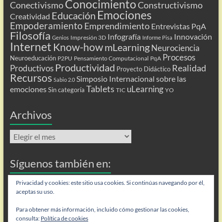
Conocimiento
Conectivismo
Constructivismo
Emociones
Educación
Creatividad
Empoderamiento
Emprendimiento
Entrevistas PqA
Filosofía
Infografía
Innovación
Impresión 3D
Genios
Informe Pisa
Internet
Know-how
mLearning
Neurociencia
Procesos
Neuroeducación
P2PU
Pensamiento Computacional
PqA
Productividad
Realidad
Productivos
Proyecto Didáctico
Recursos
Simposio Internacional sobre las
Sabio 2.0
Tablets
uLearning
emociones
Sin categoría
TIC
YO
Archivos
Archivos
Síguenos también en:
Flip
Privacidad y cookies: este sitio usa cookies. Si continúas navegando por él,
aceptas su uso.
Para obtener más información, incluido cómo gestionar las cookies,
consulta:
Política de cookies