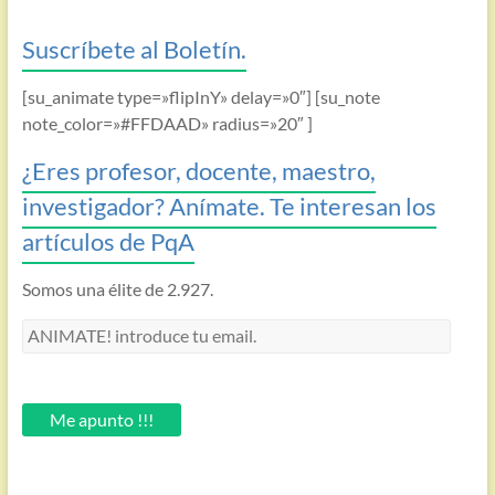
Suscríbete al Boletín.
[su_animate type=»flipInY» delay=»0″] [su_note
note_color=»#FFDAAD» radius=»20″ ]
¿Eres profesor, docente, maestro,
investigador? Anímate. Te interesan los
artículos de PqA
Somos una élite de 2.927.
ANIMATE!
introduce
tu
email.
Me apunto !!!