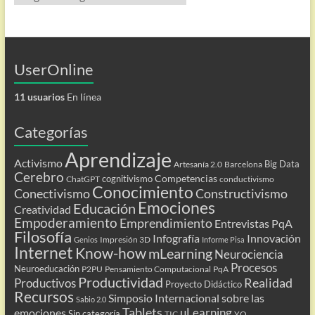
UserOnline
11 usuarios
En línea
Categorías
Aprendizaje
Activismo
Big Data
Artesanía 2.0
Barcelona
Cerebro
Competencias
cognitivismo
ChatGPT
conductivismo
Conocimiento
Conectivismo
Constructivismo
Emociones
Educación
Creatividad
Empoderamiento
Emprendimiento
Entrevistas PqA
Filosofía
Infografía
Innovación
Impresión 3D
Genios
Informe Pisa
Internet
Know-how
mLearning
Neurociencia
Procesos
Neuroeducación
P2PU
Pensamiento Computacional
PqA
Productividad
Realidad
Productivos
Proyecto Didáctico
Recursos
Simposio Internacional sobre las
Sabio 2.0
Tablets
uLearning
emociones
Sin categoría
TIC
YO