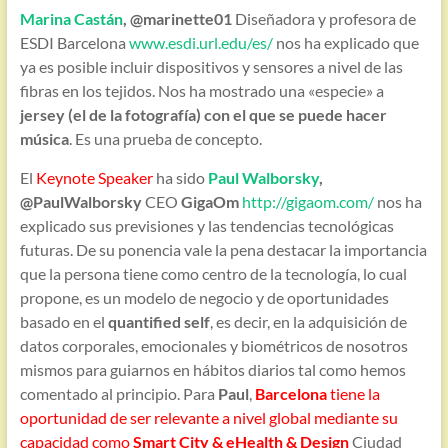
Marina Castán
, @marinette01
Diseñadora y profesora de
ESDI Barcelona
www.esdi.url.edu/es/
nos ha explicado que
ya es posible incluir dispositivos y sensores a nivel de las
fibras en los tejidos. Nos ha mostrado una «especie» a
jersey (el de la fotografía) con el que se puede hacer
música
. Es una prueba de concepto.
El
Keynote Speaker
ha sido
Paul Walborsky
,
@PaulWalborsky
CEO
GigaOm
http://gigaom.com/
nos ha
explicado sus previsiones y las tendencias tecnológicas
futuras. De su ponencia vale la pena destacar la importancia
que la persona tiene como centro de la tecnología, lo cual
propone, es un modelo de negocio y de oportunidades
basado en el
quantified self
, es decir, en la adquisición de
datos corporales, emocionales y biométricos de nosotros
mismos para guiarnos en hábitos diarios tal como hemos
comentado al principio. Para
Paul
,
Barcelona
tiene la
oportunidad de ser relevante a nivel global mediante su
capacidad como
Smart City & eHealth & Design
Ciudad