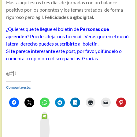
Hasta aquí estos tres días de jornadas con un balance
positivo por los ponentes y los temas tratados, de forma
riguroso pero ágil.
Felicidades a @bdigital.
¿Quieres que te llegue el boletín de
Personas que
aprenden
? Puedes dejarnos tu email. Verás que en el menú
lateral derecho puedes suscribirte al boletín.
Si te parece interesante este post, por favor, difúndelo o
comenta tu opinión o discrepancias. Gracias
@#|!
Comparte esto:
E
v
e
r
n
o