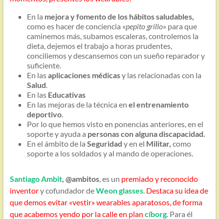
En la
mejora y fomento de los hábitos saludables,
como es hacer de conciencia «
pepito grillo
» para que
caminemos más, subamos escaleras, controlemos la
dieta, dejemos el trabajo a horas prudentes,
conciliemos y descansemos con un sueño reparador y
suficiente.
En las
aplicaciones médicas
y las relacionadas con la
Salud
.
En las
Educativas
En las mejoras de la técnica en
el entrenamiento
deportivo
.
Por lo que hemos visto en ponencias anteriores, en el
soporte y ayuda a
personas con alguna discapacidad.
En el ámbito de la
Seguridad
y en el
Militar,
como
soporte a los soldados y al mando de operaciones.
Santiago Ambit
, @ambitos
, es un
premiado y reconocido
inventor
y cofundador de
Weon glasses
.
Destaca su idea de
que demos evitar «vestir» wearables aparatosos, de forma
que acabemos yendo por la calle en plan
cíborg
. Para él