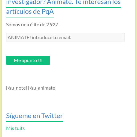
investigador? Anímate. Te interesan los
artículos de PqA
Somos una élite de 2.927.
ANIMATE!
introduce
tu
email.
Me apunto !!!
[/su_note] [/su_animate]
Sígueme en Twitter
Mis tuits