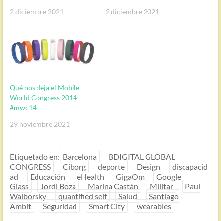
2 diciembre 2021
2 diciembre 2021
Qué nos deja el Mobile
World Congress 2014
#mwc14
29 noviembre 2021
Etiquetado en:
Barcelona
BDIGITAL GLOBAL
CONGRESS
Ciborg
deporte
Design
discapacid
ad
Educación
eHealth
GigaOm
Google
Glass
Jordi Boza
Marina Castán
Militar
Paul
Walborsky
quantified self
Salud
Santiago
Ambit
Seguridad
Smart City
wearables