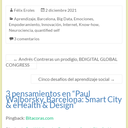
Félix Eroles
2 diciembre 2021
Aprendizaje
,
Barcelona
,
Big Data
,
Emociones
,
Empoderamiento
,
Innovación
,
Internet
,
Know-how
,
Neurociencia
,
quantified self
3 comentarios
←
Andrés Contreras un prodigio, BDIGITAL GLOBAL
CONGRESS
Cinco desafíos del aprendizaje social
→
3 pensamientos en “
Paul
Walborsky, Barcelona: Smart City
& eHealth & Design
”
Pingback:
Bitacoras.com