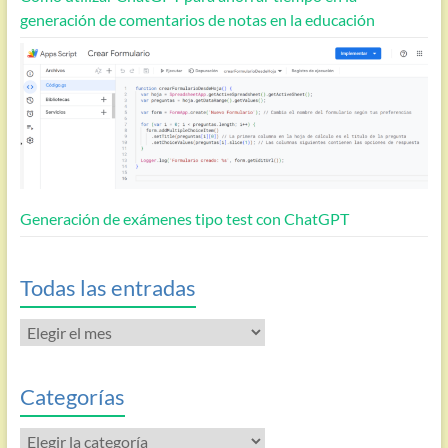
generación de comentarios de notas en la educación
Generación de exámenes tipo test con ChatGPT
Todas las entradas
Todas
las
entradas
Categorías
Categorías