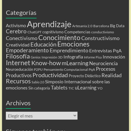
Categorías
Aprendizaje
Activismo
Big Data
Artesanía 2.0
Barcelona
Cerebro
Competencias
cognitivismo
ChatGPT
conductivismo
Conocimiento
Conectivismo
Constructivismo
Emociones
Educación
Creatividad
Empoderamiento
Emprendimiento
Entrevistas PqA
Filosofía
Infografía
Innovación
Impresión 3D
Genios
Informe Pisa
Internet
Know-how
mLearning
Neurociencia
Procesos
Neuroeducación
P2PU
Pensamiento Computacional
PqA
Productividad
Realidad
Productivos
Proyecto Didáctico
Recursos
Simposio Internacional sobre las
Sabio 2.0
Tablets
uLearning
emociones
Sin categoría
TIC
YO
Archivos
Archivos