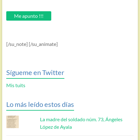
tu
email.
Me apunto !!!
[/su_note] [/su_animate]
Sígueme en Twitter
Mis tuits
Lo más leído estos días
La madre del soldado núm. 73, Ángeles
López de Ayala