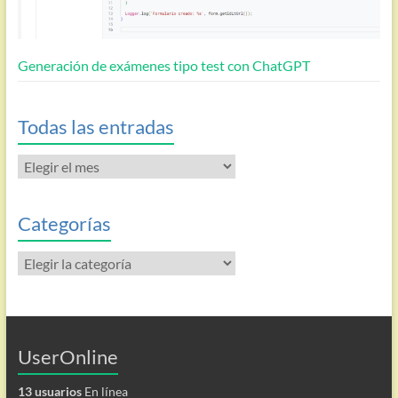
Generación de exámenes tipo test con ChatGPT
Todas las entradas
Todas
las
entradas
Categorías
Categorías
UserOnline
13 usuarios
En línea