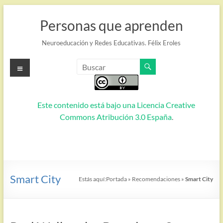
Saltar
al
Personas que aprenden
contenido
Neuroeducación y Redes Educativas. Félix Eroles
Menú
Este contenido está bajo una
Licencia Creative
Commons Atribución 3.0 España
.
Smart City
Estás aquí:
Portada
»
Recomendaciones
»
Smart City