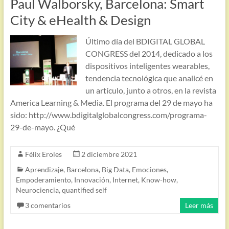
Paul Walborsky, Barcelona: Smart
City & eHealth & Design
Último día del BDIGITAL GLOBAL
CONGRESS del 2014, dedicado a los
dispositivos inteligentes wearables,
tendencia tecnológica que analicé en
un artículo, junto a otros, en la revista
America Learning & Media. El programa del 29 de mayo ha
sido: http://www.bdigitalglobalcongress.com/programa-
29-de-mayo. ¿Qué
Félix Eroles
2 diciembre 2021
Aprendizaje
,
Barcelona
,
Big Data
,
Emociones
,
Empoderamiento
,
Innovación
,
Internet
,
Know-how
,
Neurociencia
,
quantified self
3 comentarios
Leer más