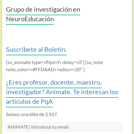
Grupo de investigación en
NeuroEducación
Suscríbete al Boletín.
[su_animate type=»flipInY» delay=»0″] [su_note
note_color=»#FFDAAD» radius=»20″ ]
¿Eres profesor, docente, maestro,
investigador? Anímate. Te interesan los
artículos de PqA
Somos una élite de 2.927.
ANIMATE!
introduce