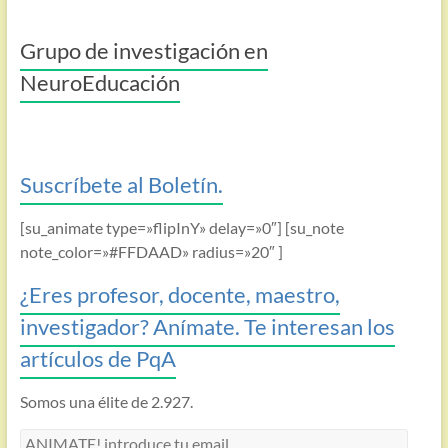
Grupo de investigación en
NeuroEducación
Suscríbete al Boletín.
[su_animate type=»flipInY» delay=»0″] [su_note
note_color=»#FFDAAD» radius=»20″ ]
¿Eres profesor, docente, maestro,
investigador? Anímate. Te interesan los
artículos de PqA
Somos una élite de 2.927.
ANIMATE!