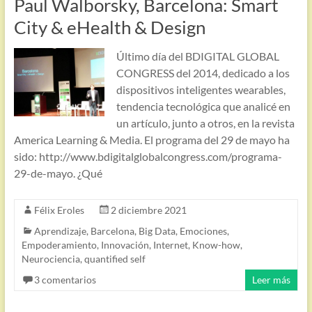
Paul Walborsky, Barcelona: Smart
City & eHealth & Design
Último día del BDIGITAL GLOBAL
CONGRESS del 2014, dedicado a los
dispositivos inteligentes wearables,
tendencia tecnológica que analicé en
un artículo, junto a otros, en la revista
America Learning & Media. El programa del 29 de mayo ha
sido: http://www.bdigitalglobalcongress.com/programa-
29-de-mayo. ¿Qué
Félix Eroles
2 diciembre 2021
Aprendizaje
,
Barcelona
,
Big Data
,
Emociones
,
Empoderamiento
,
Innovación
,
Internet
,
Know-how
,
Neurociencia
,
quantified self
3 comentarios
Leer más