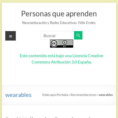
Saltar
al
Personas que aprenden
contenido
Neuroeducación y Redes Educativas. Félix Eroles
Menú
Este contenido está bajo una
Licencia Creative
Commons Atribución 3.0 España
.
wearables
Estás aquí:
Portada
»
Recomendaciones
»
wearables