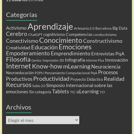
Categorías
Aprendizaje
Activismo
Big Data
Artesanía 2.0
Barcelona
Cerebro
Competencias
cognitivismo
ChatGPT
conductivismo
Conocimiento
Conectivismo
Constructivismo
Emociones
Educación
Creatividad
Empoderamiento
Emprendimiento
Entrevistas PqA
Filosofía
Infografía
Innovación
Impresión 3D
Genios
Informe Pisa
Internet
Know-how
mLearning
Neurociencia
Procesos
Neuroeducación
P2PU
Pensamiento Computacional
PqA
Productividad
Realidad
Productivos
Proyecto Didáctico
Recursos
Simposio Internacional sobre las
Sabio 2.0
Tablets
uLearning
emociones
Sin categoría
TIC
YO
Archivos
Archivos