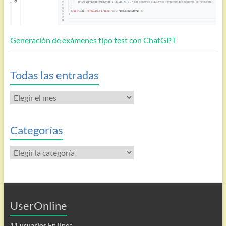
Generación de exámenes tipo test con ChatGPT
Todas las entradas
Todas
las
entradas
Categorías
Categorías
UserOnline
11 usuarios
En línea