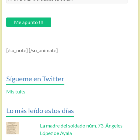
introduce
tu
email.
Me apunto !!!
[/su_note] [/su_animate]
Sígueme en Twitter
Mis tuits
Lo más leído estos días
La madre del soldado núm. 73, Ángeles
López de Ayala