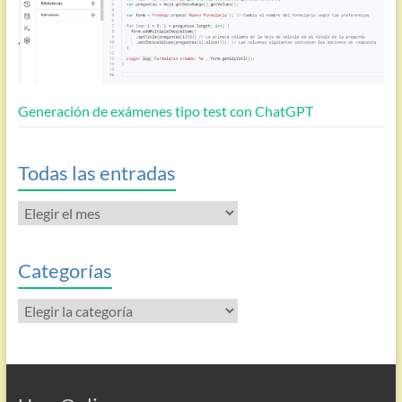
Generación de exámenes tipo test con ChatGPT
Todas las entradas
Todas
las
entradas
Categorías
Categorías