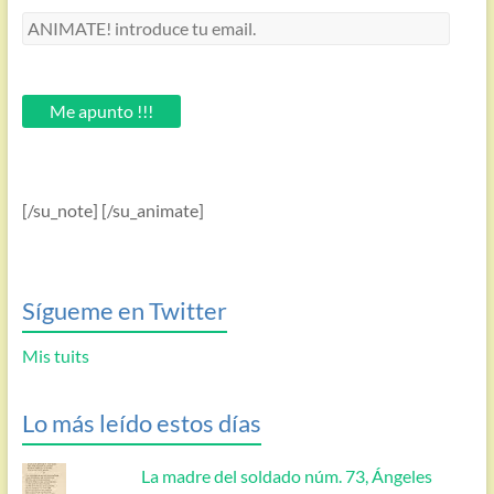
ANIMATE!
introduce
tu
email.
Me apunto !!!
[/su_note] [/su_animate]
Sígueme en Twitter
Mis tuits
Lo más leído estos días
La madre del soldado núm. 73, Ángeles