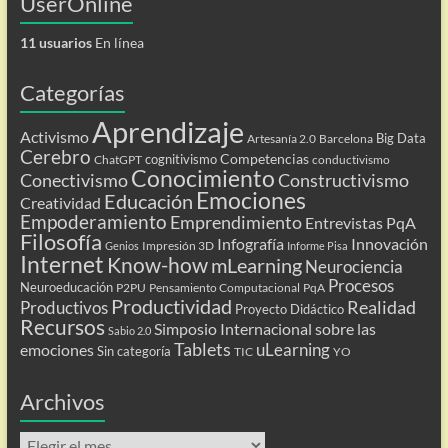
UserOnline
11 usuarios
En línea
Categorías
Aprendizaje
Activismo
Big Data
Artesanía 2.0
Barcelona
Cerebro
Competencias
cognitivismo
ChatGPT
conductivismo
Conocimiento
Conectivismo
Constructivismo
Emociones
Educación
Creatividad
Empoderamiento
Emprendimiento
Entrevistas PqA
Filosofía
Infografía
Innovación
Impresión 3D
Genios
Informe Pisa
Internet
Know-how
mLearning
Neurociencia
Procesos
Neuroeducación
P2PU
Pensamiento Computacional
PqA
Productividad
Realidad
Productivos
Proyecto Didáctico
Recursos
Simposio Internacional sobre las
Sabio 2.0
Tablets
uLearning
emociones
Sin categoría
TIC
YO
Archivos
Archivos