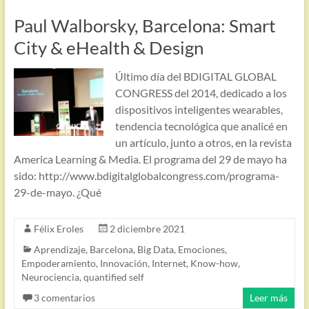
Paul Walborsky, Barcelona: Smart
City & eHealth & Design
Último día del BDIGITAL GLOBAL
CONGRESS del 2014, dedicado a los
dispositivos inteligentes wearables,
tendencia tecnológica que analicé en
un artículo, junto a otros, en la revista
America Learning & Media. El programa del 29 de mayo ha
sido: http://www.bdigitalglobalcongress.com/programa-
29-de-mayo. ¿Qué
Félix Eroles
2 diciembre 2021
Aprendizaje
,
Barcelona
,
Big Data
,
Emociones
,
Empoderamiento
,
Innovación
,
Internet
,
Know-how
,
Neurociencia
,
quantified self
3 comentarios
Leer más