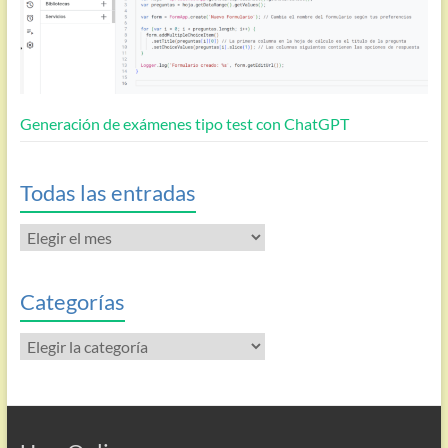
Generación de exámenes tipo test con ChatGPT
Todas las entradas
Todas
las
entradas
Categorías
Categorías