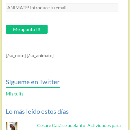
ANIMATE!
introduce
tu
email.
Me apunto !!!
[/su_note] [/su_animate]
Sígueme en Twitter
Mis tuits
Lo más leído estos días
Cesare Catà se adelantó: Actividades para