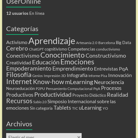
UserOnline
12 usuarios
En línea
Categorías
Aprendizaje
Activismo
Big Data
Artesanía 2.0
Barcelona
Cerebro
Competencias
cognitivismo
ChatGPT
conductivismo
Conocimiento
Conectivismo
Constructivismo
Emociones
Educación
Creatividad
Empoderamiento
Emprendimiento
Entrevistas PqA
Filosofía
Infografía
Innovación
Impresión 3D
Genios
Informe Pisa
Internet
Know-how
mLearning
Neurociencia
Procesos
Neuroeducación
P2PU
Pensamiento Computacional
PqA
Productividad
Realidad
Productivos
Proyecto Didáctico
Recursos
Simposio Internacional sobre las
Sabio 2.0
Tablets
uLearning
emociones
Sin categoría
TIC
YO
Archivos
Archivos