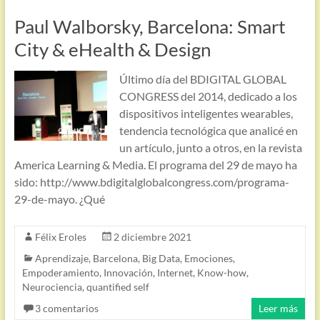
Paul Walborsky, Barcelona: Smart
City & eHealth & Design
Último día del BDIGITAL GLOBAL
CONGRESS del 2014, dedicado a los
dispositivos inteligentes wearables,
tendencia tecnológica que analicé en
un artículo, junto a otros, en la revista
America Learning & Media. El programa del 29 de mayo ha
sido: http://www.bdigitalglobalcongress.com/programa-
29-de-mayo. ¿Qué
Félix Eroles
2 diciembre 2021
Aprendizaje
,
Barcelona
,
Big Data
,
Emociones
,
Empoderamiento
,
Innovación
,
Internet
,
Know-how
,
Neurociencia
,
quantified self
3 comentarios
Leer más