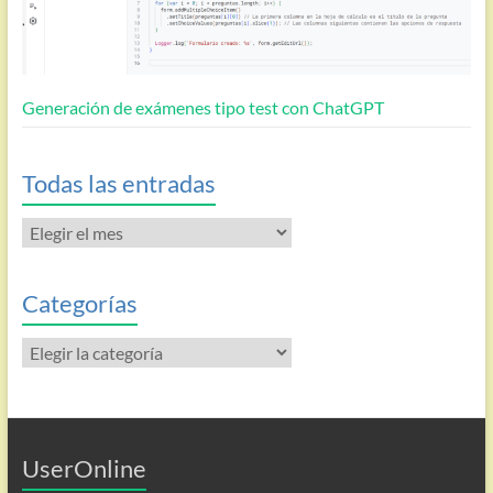
Generación de exámenes tipo test con ChatGPT
Todas las entradas
Todas
las
entradas
Categorías
Categorías
UserOnline