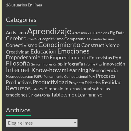
16 usuarios
En línea
Categorías
Aprendizaje
Activismo
Big Data
Artesanía 2.0
Barcelona
Cerebro
Competencias
cognitivismo
ChatGPT
conductivismo
Conocimiento
Conectivismo
Constructivismo
Emociones
Educación
Creatividad
Empoderamiento
Emprendimiento
Entrevistas PqA
Filosofía
Infografía
Innovación
Impresión 3D
Genios
Informe Pisa
Internet
Know-how
mLearning
Neurociencia
Procesos
Neuroeducación
P2PU
Pensamiento Computacional
PqA
Productividad
Realidad
Productivos
Proyecto Didáctico
Recursos
Simposio Internacional sobre las
Sabio 2.0
Tablets
uLearning
emociones
Sin categoría
TIC
YO
Archivos
Archivos