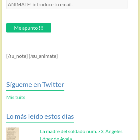
ANIMATE!
introduce
tu
email.
Me apunto !!!
[/su_note] [/su_animate]
Sígueme en Twitter
Mis tuits
Lo más leído estos días
La madre del soldado núm. 73, Ángeles
López de Ayala