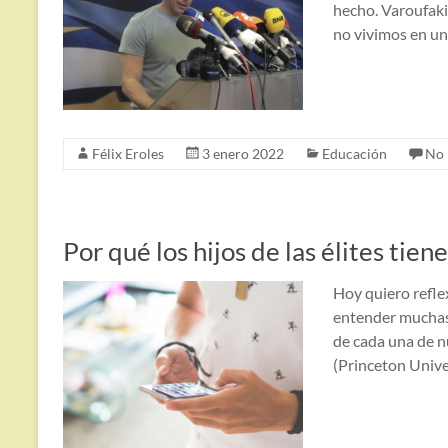
hecho. Varoufaki
no vivimos en un
Félix Eroles
3 enero 2022
Educación
No 
Por qué los hijos de las élites tie
Hoy quiero reflex
entender muchas 
de cada una de nu
(Princeton Unive