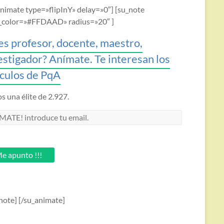
animate type=»flipInY» delay=»0″] [su_note
_color=»#FFDAAD» radius=»20″ ]
es profesor, docente, maestro,
estigador? Anímate. Te interesan los
ículos de PqA
 una élite de 2.927.
MATE!
oduce
.
e apunto !!!
note] [/su_animate]