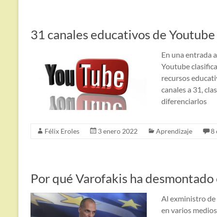
31 canales educativos de Youtube
En una entrada a
Youtube clasific
recursos educat
canales a 31, cla
diferenciarlos
Félix Eroles
3 enero 2022
Aprendizaje
8
Por qué Varofakis ha desmontado e
Al exministro de 
en varios medios