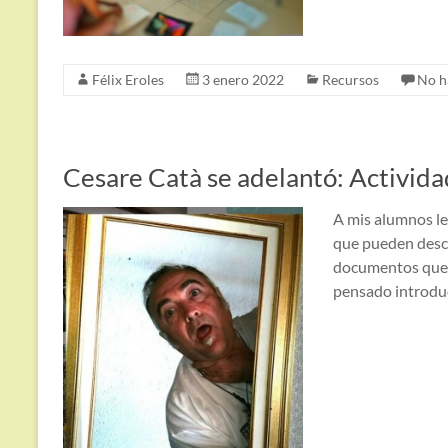
Félix Eroles
3 enero 2022
Recursos
No h
Cesare Catà se adelantó: Activida
A mis alumnos le
que pueden desca
documentos que 
pensado introduc