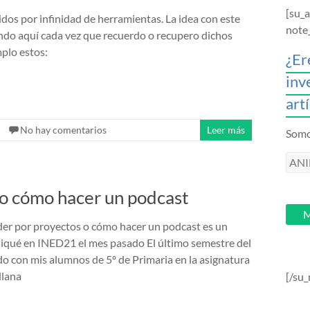
[su_
idos por infinidad de herramientas. La idea con este
note
endo aquí cada vez que recuerdo o recupero dichos
mplo estos:
¿Er
inv
art
No hay comentarios
Leer más
Somos
ANI
intr
 o cómo hacer un podcast
tu
email
M
er por proyectos o cómo hacer un podcast es un
liqué en INED21 el mes pasado El último semestre del
do con mis alumnos de 5º de Primaria en la asignatura
llana
[/su_