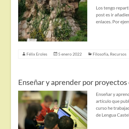
Los tengo repart
post es ir añadi
enlaces. Por eje
Félix Eroles
5 enero 2022
Filosofía
,
Recursos
Enseñar y aprender por proyectos
Enseñar y aprend
artículo que pub
curso he trabaja
de Lengua Caste