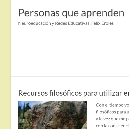
Saltar
al
Personas que aprenden
contenido
Neuroeducación y Redes Educativas. Félix Eroles
Recursos filosóficos para utilizar e
Con el tiempo v
filosóficos para 
a la vez que me 
con la conscienc