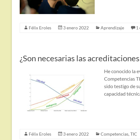
Félix Eroles
3 enero 2022
Aprendizaje
1
¿Son necesarias las acreditacione
He conocido la e
Competencias TIC
sido testigo de s
capacidad técnic
Félix Eroles
3 enero 2022
Competencias
,
TIC