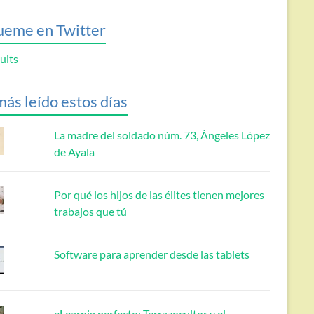
ueme en Twitter
uits
más leído estos días
La madre del soldado núm. 73, Ángeles López
de Ayala
Por qué los hijos de las élites tienen mejores
trabajos que tú
Software para aprender desde las tablets
eLearnig perfecto: Terrazocultor y el