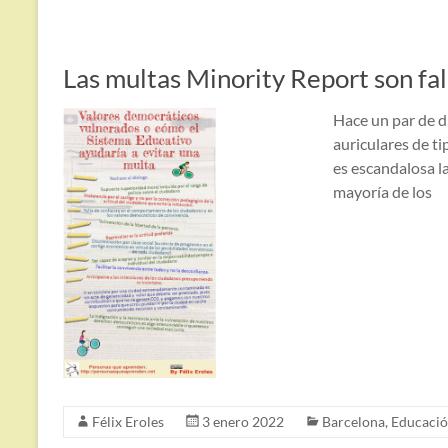
Las multas Minority Report son fal
Hace un par de dí
auriculares de t
es escandalosa l
mayoría de los
Félix Eroles
3 enero 2022
Barcelona
,
Educaci