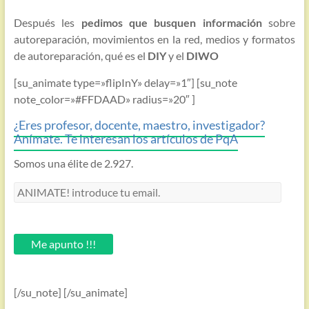
Después les
pedimos que busquen información
sobre
autoreparación, movimientos en la red, medios y formatos
de autoreparación, qué es el
DIY
y el
DIWO
[su_animate type=»flipInY» delay=»1″] [su_note
note_color=»#FFDAAD» radius=»20″ ]
¿Eres profesor, docente, maestro, investigador?
Anímate. Te interesan los artículos de PqA
Somos una élite de 2.927.
ANIMATE!
introduce
tu
email.
Me apunto !!!
[/su_note] [/su_animate]