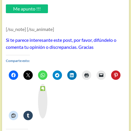
email.
Me apunto !!!
[/su_note] [/su_animate]
Si te parece interesante este post, por favor, difúndelo o
comenta tu opinión o discrepancias. Gracias
Comparte esto:
E
v
e
r
n
o
t
e