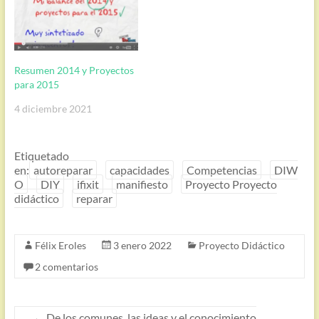
Resumen 2014 y Proyectos
para 2015
4 diciembre 2021
Etiquetado
en:
autoreparar
capacidades
Competencias
DIW
O
DIY
ifixit
manifiesto
Proyecto Proyecto
didáctico
reparar
Félix Eroles
3 enero 2022
Proyecto Didáctico
2 comentarios
←
De los comunes, las ideas y el conocimiento