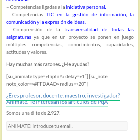
– Competencias ligadas a la
iniciativa personal.
– Competencias
TIC en la gestión de información, la
comunicación y la expresión de ideas.
– Comprensión de la t
ransversalidad de todas las
asignaturas
ya que en un proyecto se ponen en juego
múltiples competencias, conocimientos, capacidades,
actitudes y valores.
Hay muchas más razones. ¿Me ayudas?
[su_animate type=»flipInY» delay=»1″] [su_note
note_color=»#FFDAAD» radius=»20″ ]
¿Eres profesor, docente, maestro, investigador?
Anímate. Te interesan los artículos de PqA
Somos una élite de 2.927.
ANIMATE!
introduce
tu