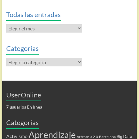
Todas las entradas
Todas
las
entradas
Categorías
Categorías
UserOnline
7 usuarios
En línea
Categorías
Aprendizaje
Activismo
Big Data
Artesanía 2.0
Barcelona