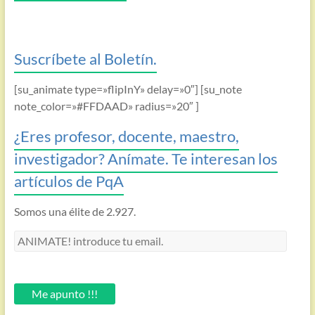
Suscríbete al Boletín.
[su_animate type=»flipInY» delay=»0″] [su_note
note_color=»#FFDAAD» radius=»20″ ]
¿Eres profesor, docente, maestro,
investigador? Anímate. Te interesan los
artículos de PqA
Somos una élite de 2.927.
ANIMATE!
introduce
tu
email.
Me apunto !!!