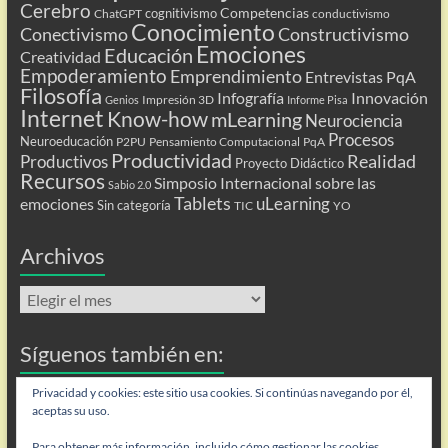
Cerebro
Competencias
cognitivismo
ChatGPT
conductivismo
Conocimiento
Conectivismo
Constructivismo
Emociones
Educación
Creatividad
Empoderamiento
Emprendimiento
Entrevistas PqA
Filosofía
Infografía
Innovación
Impresión 3D
Genios
Informe Pisa
Internet
Know-how
mLearning
Neurociencia
Procesos
Neuroeducación
P2PU
Pensamiento Computacional
PqA
Productividad
Realidad
Productivos
Proyecto Didáctico
Recursos
Simposio Internacional sobre las
Sabio 2.0
Tablets
uLearning
emociones
Sin categoría
TIC
YO
Archivos
Archivos
Síguenos también en:
Privacidad y cookies: este sitio usa cookies. Si continúas navegando por él,
Flip
aceptas su uso.
Para obtener más información, incluido cómo gestionar las cookies,