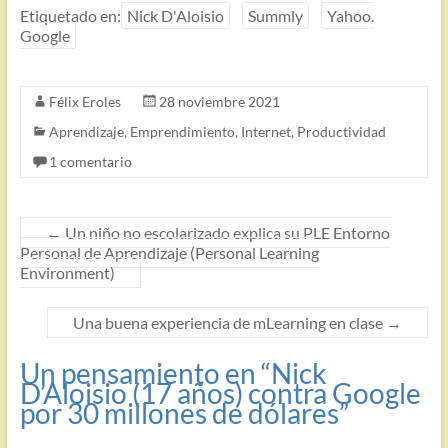
Etiquetado en:
Nick D'Aloisio
Summly
Yahoo.
Google
Félix Eroles
28 noviembre 2021
Aprendizaje
,
Emprendimiento
,
Internet
,
Productividad
1 comentario
←
Un niño no escolarizado explica su PLE Entorno
Personal de Aprendizaje (Personal Learning
Environment)
Una buena experiencia de mLearning en clase
→
Un pensamiento en “
Nick
D’Aloisio (17 años) contra Google
por 30 millones de dólares
”