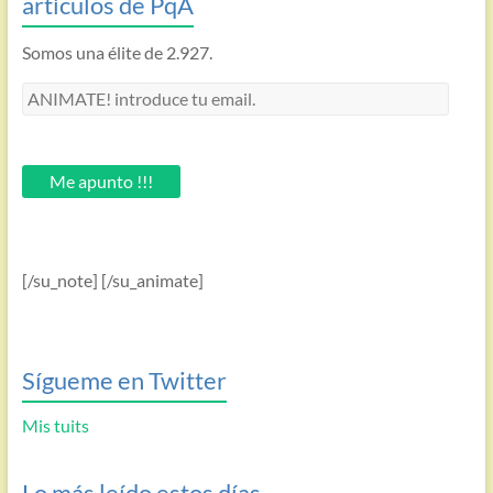
artículos de PqA
Somos una élite de 2.927.
ANIMATE!
introduce
tu
email.
Me apunto !!!
[/su_note] [/su_animate]
Sígueme en Twitter
Mis tuits
Lo más leído estos días