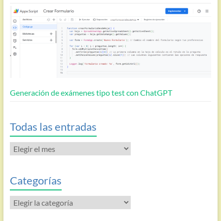
Generación de exámenes tipo test con ChatGPT
Todas las entradas
Todas
las
entradas
Categorías
Categorías