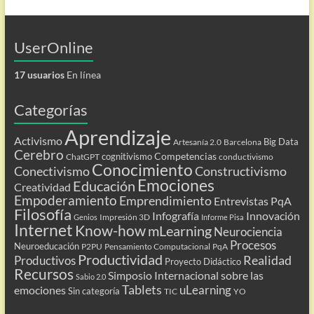
UserOnline
17 usuarios
En línea
Categorías
Aprendizaje
Activismo
Big Data
Artesanía 2.0
Barcelona
Cerebro
Competencias
cognitivismo
ChatGPT
conductivismo
Conocimiento
Conectivismo
Constructivismo
Emociones
Educación
Creatividad
Empoderamiento
Emprendimiento
Entrevistas PqA
Filosofía
Infografía
Innovación
Impresión 3D
Genios
Informe Pisa
Internet
Know-how
mLearning
Neurociencia
Procesos
Neuroeducación
P2PU
Pensamiento Computacional
PqA
Productividad
Realidad
Productivos
Proyecto Didáctico
Recursos
Simposio Internacional sobre las
Sabio 2.0
Tablets
uLearning
emociones
Sin categoría
TIC
YO