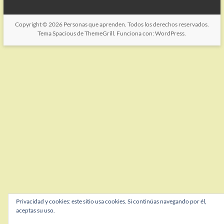
Copyright © 2026
Personas que aprenden
. Todos los derechos reservados.
Tema
Spacious
de ThemeGrill. Funciona con:
WordPress
.
Privacidad y cookies: este sitio usa cookies. Si continúas navegando por él,
aceptas su uso.