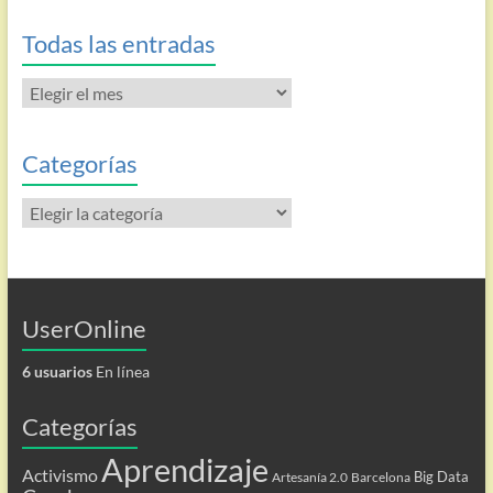
Todas las entradas
Todas
las
entradas
Categorías
Categorías
UserOnline
6 usuarios
En línea
Categorías
Aprendizaje
Activismo
Big Data
Artesanía 2.0
Barcelona