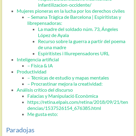
infantilizacion-occidente/
Mujeres pioneras en la lucha por los derechos civiles
– Semana Trágica de Barcelona | Espiritistas y
librepensadoras:
La madre del soldado núm. 73, Ángeles
López de Ayala
Recurso sobre la guerra a partir del poema
de una madre
Espiritistes i lliurepensadores URL
Inteligencia artificial
– Física & IA
Productividad
– Técnicas de estudio y mapas mentales
– Procrastinar mejora la creatividad:
Análisis crítico del discurso
Falacias y Manipulació Econòmica
https://retina.elpais.com/retina/2018/09/21/ten
dencias/1537526154_676385.html
Me gusta esto:
Paradojas