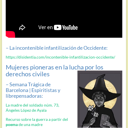
– La incontenible infantilización de Occidente:
https://disidentia.com/incontenible-infantilizacion-occidente/
Mujeres pioneras en la lucha por los
derechos civiles
– Semana Trágica de
Barcelona | Espiritistas y
librepensadoras:
La madre del soldado núm. 73,
Ángeles López de Ayala
Recurso sobre la guerra a partir del
poema
de una madre