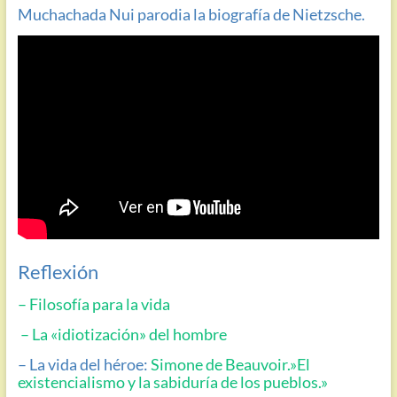
Muchachada Nui parodia la biografía de Nietzsche.
Reflexión
– Filosofía para la vida
– L
a «idiotización» del hombre
– La vida del héroe
:
Simone de Beauvoir.»El
existencialismo y la sabiduría de los pueblos.»