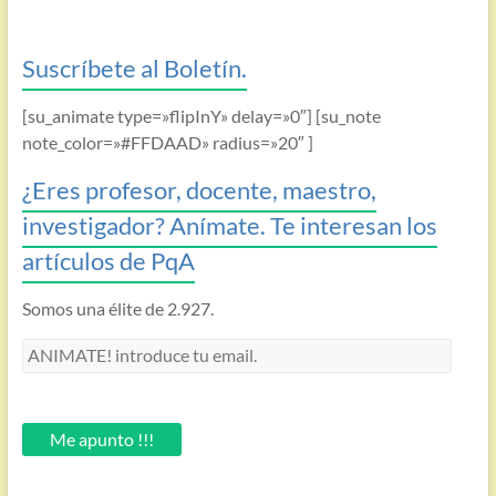
Suscríbete al Boletín.
[su_animate type=»flipInY» delay=»0″] [su_note
note_color=»#FFDAAD» radius=»20″ ]
¿Eres profesor, docente, maestro,
investigador? Anímate. Te interesan los
artículos de PqA
Somos una élite de 2.927.
ANIMATE!
introduce
tu
email.
Me apunto !!!