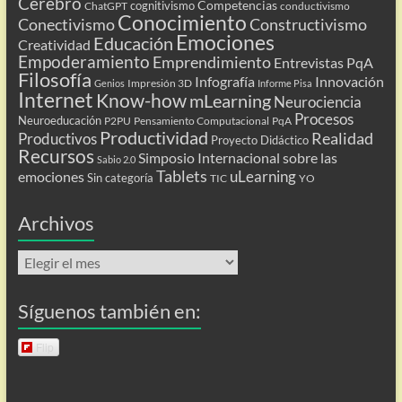
Cerebro
Competencias
cognitivismo
ChatGPT
conductivismo
Conocimiento
Conectivismo
Constructivismo
Emociones
Educación
Creatividad
Empoderamiento
Emprendimiento
Entrevistas PqA
Filosofía
Infografía
Innovación
Impresión 3D
Genios
Informe Pisa
Internet
Know-how
mLearning
Neurociencia
Procesos
Neuroeducación
P2PU
Pensamiento Computacional
PqA
Productividad
Realidad
Productivos
Proyecto Didáctico
Recursos
Simposio Internacional sobre las
Sabio 2.0
Tablets
uLearning
emociones
Sin categoría
TIC
YO
Archivos
Archivos
Síguenos también en:
Flip