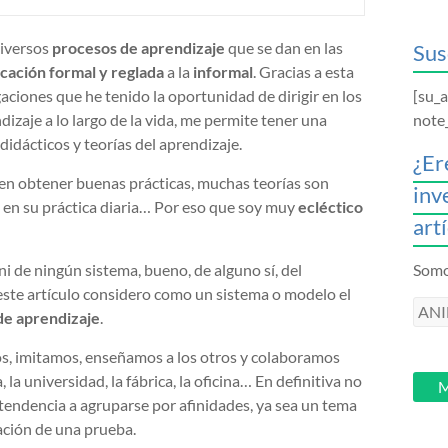
diversos
procesos de aprendizaje
que se dan en las
Sus
cación formal y reglada
a la
informal
. Gracias a esta
ciones que he tenido la oportunidad de dirigir en los
[su_
izaje a lo largo de la vida, me permite tener una
note
idácticos y teorías del aprendizaje.
¿Er
en obtener buenas prácticas, muchas teorías son
inv
 en su práctica diaria… Por eso que soy muy
ecléctico
art
 de ningún sistema, bueno, de alguno sí, del
Somos
e este artículo considero como un sistema o modelo el
ANI
de aprendizaje
.
intr
tu
, imitamos, enseñamos a los otros y colaboramos
email
la, la universidad, la fábrica, la oficina… En definitiva no
M
 tendencia a agruparse por afinidades, ya sea un tema
ación de una prueba.