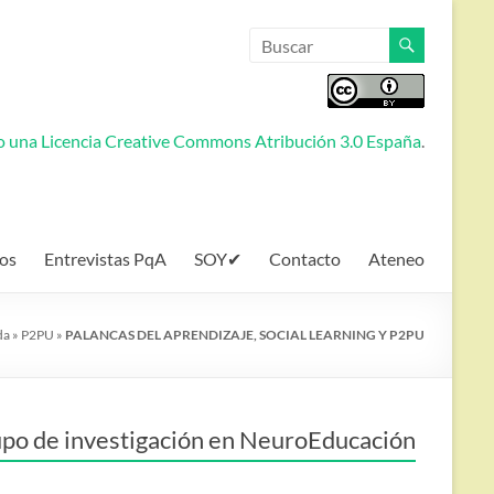
jo una
Licencia Creative Commons Atribución 3.0 España
.
os
Entrevistas PqA
SOY✔
Contacto
Ateneo
da
»
P2PU
»
PALANCAS DEL APRENDIZAJE, SOCIAL LEARNING Y P2PU
po de investigación en NeuroEducación