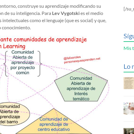
u entorno, construye su aprendizaje modificando su
[/su_
n de su inteligencia. Para
Lev Vygotski
es el medio
 intelectuales como el lenguaje (que es social) y que,
o conocimiento.
Síg
Mis t
Lo 