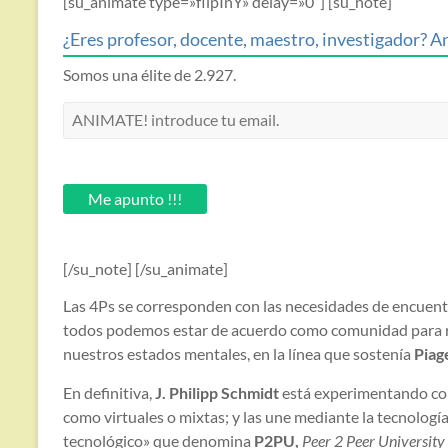
[su_animate type=»flipInY» delay=»0″] [su_note]
¿Eres profesor, docente, maestro, investigador? An
Somos una élite de 2.927.
ANIMATE!
introduce
tu
email.
Me apunto !!!
[/su_note] [/su_animate]
Las 4Ps se corresponden con las necesidades de encuentro
todos podemos estar de acuerdo como comunidad para r
nuestros estados mentales, en la línea que sostenía
Piag
En definitiva,
J. Philipp Schmidt
está experimentando con
como virtuales o mixtas; y las une mediante la tecnologí
tecnológico» que denomina
P2PU,
Peer 2 Peer University