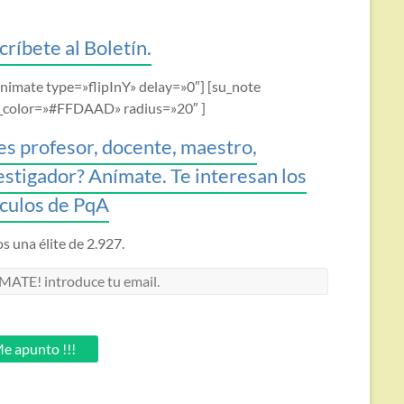
críbete al Boletín.
animate type=»flipInY» delay=»0″] [su_note
_color=»#FFDAAD» radius=»20″ ]
es profesor, docente, maestro,
estigador? Anímate. Te interesan los
ículos de PqA
 una élite de 2.927.
MATE!
oduce
.
e apunto !!!