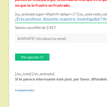
no que te lo frustre un frustrado.
[su_animate type=»flipInY» delay=»1″] [su_note note_
¿Eres profesor, docente, maestro, investigador? An
Somos una élite de 2.927.
ANIMATE!
introduce
tu
email.
Me apunto !!!
[/su_note] [/su_animate]
Si te parece interesante este post, por favor, difúndel
Comparte esto: