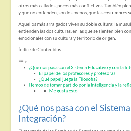
otros más callados, pocos más conflictivos. También pie
y que no entienden, son los menos, que las costumbres son
Aquellos más arraigados viven su doble cultura: la musu
entienden las dos culturas, en las que se sienten bien co
emocionales con su cultura y territorio de origen.
Índice de Contenidos
¿Qué nos pasa con el Sistema Educativo y con la In
El papel de los profesores y profesoras
¿Qué papel juega la Filosofía?
Hemos de tomar partido por la inteligencia y la refl
Me gusta esto:
¿Qué nos pasa con el Sistema 
Integración?
El atentado de las Ramblas de Barcelona me empuja a cu