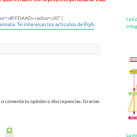
color=»#FFDAAD» radius=»20″ ]
La Ed
ímate. Te interesan los artículos de PqA
Infog
o o comenta tu opinión o discrepancias. Gracias
E
v
La im