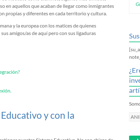
Gr
nso en aquellos que acaban de llegar como inmigrantes
 propias y diferentes en cada territorio y cultura.
lmana y la europea con los matices de quienes
n sus amigos/as de aquí pero con sus ligaduras
Sus
[su_
note
¿Er
tegración?
inv
art
exión.
Somos
Educativo y con la
ANI
intr
tu
email
estionar nuestro Sistema Educativo. No son chicos de