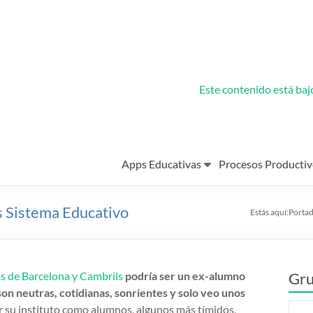
Este contenido está ba
Apps Educativas
Procesos Productiv
s Sistema Educativo
Estás aquí:
Porta
s de Barcelona y Cambrils
podría ser un ex-alumno
Gru
 son neutras, cotidianas, sonrientes y solo veo unos
su instituto como alumnos, algunos más tímidos,