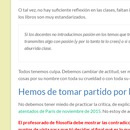
O tal vez, no hay suficiente reflexión en las clases, falta
los libros son muy estandarizados.
Si los docentes no introducimos pasión en los temas que t
transmites algo con pasión (y por lo tanto te lo crees) o 
aburrida clase.
Todos tenemos culpa. Debemos cambiar de actitud, ser más
cosas por su nombre con toda su crueldad o con toda su 
Hemos de tomar partido por la 
No debemos tener miedo de practicar la crítica, de explic
atentados de París de noviembre de 2015
. No estoy de a
El profesorado de filosofía debe mostrar las contradi
puntos de vista para que tú decidas al final qué es lo 