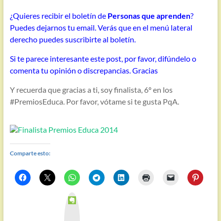
¿Quieres recibir el boletín de
Personas que aprenden
?
Puedes dejarnos tu email. Verás que en el menú lateral
derecho puedes suscribirte al boletín.
Si te parece interesante este post, por favor, difúndelo o
comenta tu opinión o discrepancias. Gracias
Y recuerda que gracias a ti, soy finalista, 6º en los
#PremiosEduca. Por favor, vótame si te gusta PqA.
Comparte esto:
E
v
e
r