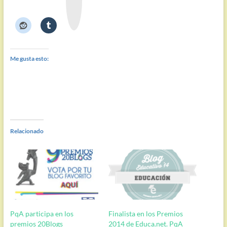
n
o
t
e
Me gusta esto:
Relacionado
PqA participa en los
Finalista en los Premios
premios 20Blogs
2014 de Educa.net. PqA