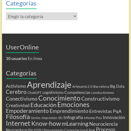
Categorías
Categorías
UserOnline
10 usuarios
En línea
Categorías
Aprendizaje
Activismo
Big Data
Artesanía 2.0
Barcelona
Cerebro
Competencias
cognitivismo
ChatGPT
conductivismo
Conocimiento
Conectivismo
Constructivismo
Emociones
Educación
Creatividad
Empoderamiento
Emprendimiento
Entrevistas PqA
Filosofía
Infografía
Innovación
Impresión 3D
Genios
Informe Pisa
Internet
Know-how
mLearning
Neurociencia
Procesos
Neuroeducación
P2PU
Pensamiento Computacional
PqA