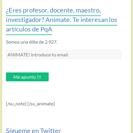
¿Eres profesor, docente, maestro,
investigador? Anímate. Te interesan los
artículos de PqA
Somos una élite de 2.927.
ANIMATE!
introduce
tu
email.
Me apunto !!!
[/su_note] [/su_animate]
Sígueme en Twitter