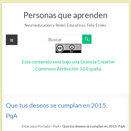
Saltar
al
Personas que aprenden
contenido
Neuroeducación y Redes Educativas. Félix Eroles
Menú
Este contenido está bajo una
Licencia Creative
Commons Atribución 3.0 España
.
Que tus deseos se cumplan en 2015.
PqA
Estás aquí:
Portada
»
PqA
»
Que tus deseos se cumplan en 2015. PqA