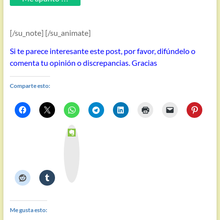
[/su_note] [/su_animate]
Si te parece interesante este post, por favor, difúndelo o
comenta tu opinión o discrepancias. Gracias
Comparte esto:
E
v
e
r
n
o
t
e
Me gusta esto: