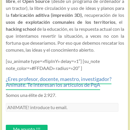
libre
, el
Open Source
(desde un programa de ordenador a
un tractor), la libre circulación y uso de ideas y planos para
la
fabricación aditiva (impresión 3D),
recuperación de los
usos de explotación comunales de los territorios
, el
hacking school
de la educación, es la respuesta actual con la
que intentamos revertir la situación, a veces no con la
fortuna que desearíamos. Por eso que debemos rescatar los
comunes, las ideas y el conocimiento abierto.
[su_animate type=»flipInY» delay=»1″] [su_note
note_color=»#FFDAAD» radius=»20″ ]
¿Eres profesor, docente, maestro, investigador?
Anímate. Te interesan los artículos de PqA
Somos una élite de 2.927.
ANIMATE!
introduce
tu
email.
Me apunto !!!