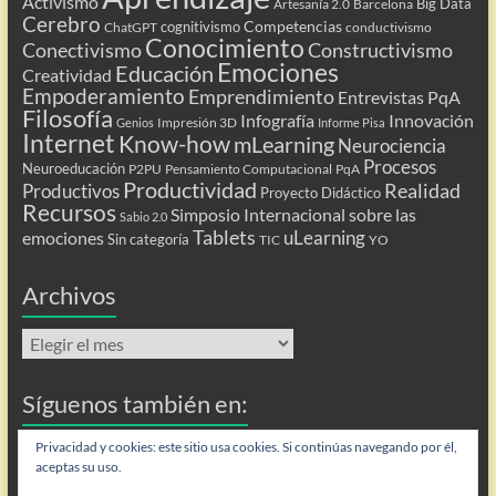
Activismo
Big Data
Artesanía 2.0
Barcelona
Cerebro
Competencias
cognitivismo
ChatGPT
conductivismo
Conocimiento
Conectivismo
Constructivismo
Emociones
Educación
Creatividad
Empoderamiento
Emprendimiento
Entrevistas PqA
Filosofía
Infografía
Innovación
Impresión 3D
Genios
Informe Pisa
Internet
Know-how
mLearning
Neurociencia
Procesos
Neuroeducación
P2PU
Pensamiento Computacional
PqA
Productividad
Realidad
Productivos
Proyecto Didáctico
Recursos
Simposio Internacional sobre las
Sabio 2.0
Tablets
uLearning
emociones
Sin categoría
TIC
YO
Archivos
Archivos
Síguenos también en:
Privacidad y cookies: este sitio usa cookies. Si continúas navegando por él,
Flip
aceptas su uso.