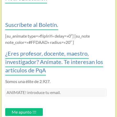
Suscríbete al Boletín.
[su_animate type=»flipInY» delay=»0″] [su_note
note_color=»#FFDAAD» radius=»20″ ]
¿Eres profesor, docente, maestro,
investigador? Anímate. Te interesan los
artículos de PqA
Somos una élite de 2.927.
ANIMATE!
introduce
tu
email.
Me apunto !!!