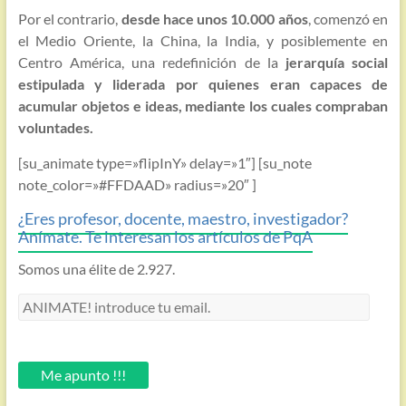
Por el contrario,
desde hace unos 10.000 años
, comenzó en
el Medio Oriente, la China, la India, y posiblemente en
Centro América, una redefinición de la
jerarquía social
estipulada y liderada por quienes eran capaces de
acumular objetos e ideas, mediante los cuales compraban
voluntades.
[su_animate type=»flipInY» delay=»1″] [su_note
note_color=»#FFDAAD» radius=»20″ ]
¿Eres profesor, docente, maestro, investigador?
Anímate. Te interesan los artículos de PqA
Somos una élite de 2.927.
ANIMATE!
introduce
tu
email.
Me apunto !!!