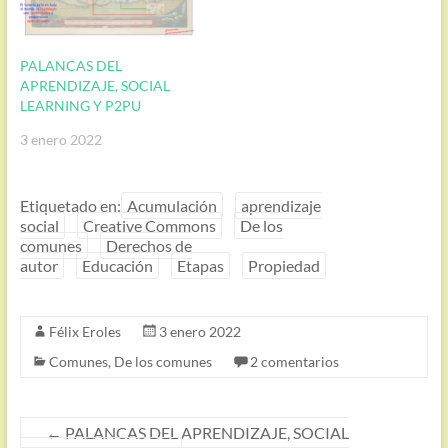
PALANCAS DEL
APRENDIZAJE, SOCIAL
LEARNING Y P2PU
3 enero 2022
Etiquetado en:
Acumulación
aprendizaje
social
Creative Commons
De los
comunes
Derechos de
autor
Educación
Etapas
Propiedad
Félix Eroles
3 enero 2022
Comunes
,
De los comunes
2 comentarios
←
PALANCAS DEL APRENDIZAJE, SOCIAL