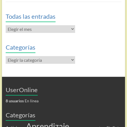
Todas las entradas
Todas
las
entradas
Categorías
Categorías
UserOnline
8 usuarios
En línea
Categorías
Aprendizaje