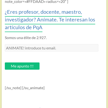
note_color=»#FFDAAD» radius=»20″ ]
¿Eres profesor, docente, maestro,
investigador? Anímate. Te interesan los
artículos de PqA
Somos una élite de 2.927.
ANIMATE!
introduce
tu
email.
Me apunto !!!
[/su_note] [/su_animate]