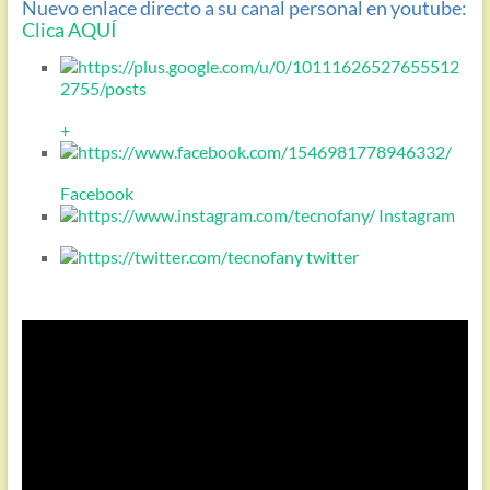
Nuevo enlace directo a su canal personal en youtube:
Clica AQUÍ
+
Facebook
Instagram
twitter