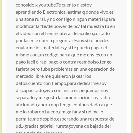
conosido,x youtube.Te cuento q estoy
aprendiendo Electronica.lastima q donde vivo.es
una zona rural. y no consigo ningun material.para
modificar la fte/de power de pc/ tal muestra tu en
el video,con el frente lateral de acrilico,cortado
por lacer le queria preguntar Fany.si tu puedes
enviarme los materiales,y si te puedo pagar el
mismo con,un codigo barra que me envies.en un
pago facil o rapi pago.o contra reembolso.tengo
tarjeta pero tube problemas en una operacion de
mercado libre.me quisieron jakear los
datos.cuento con tiempo,para dedicarme,soy
discapacitado,vivo con mis tres pequeños, soy
separado,y me gusta la comunicacion,soy radio
aficionado,ahora nop tengo equipos dado a que
me lo robaron.bueno,amiga fany si ud,me lo
permite.me despido,esperando una respuesta de
ud..-gracias gabriel iruretagoyena de bajada del
agrio,pcia,del Neuquen.-