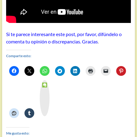
Si te parece interesante este post, por favor, difúndelo o
comenta tu opinión o discrepancias. Gracias
.
Comparte esto:
E
v
e
r
n
o
t
e
Me gusta esto: