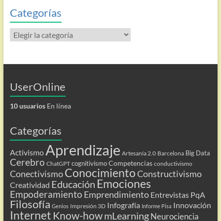
Categorías
Categorías
UserOnline
10 usuarios
En línea
Categorías
Aprendizaje
Activismo
Big Data
Artesanía 2.0
Barcelona
Cerebro
Competencias
cognitivismo
ChatGPT
conductivismo
Conocimiento
Conectivismo
Constructivismo
Emociones
Educación
Creatividad
Empoderamiento
Emprendimiento
Entrevistas PqA
Filosofía
Infografía
Innovación
Impresión 3D
Genios
Informe Pisa
Internet
Know-how
mLearning
Neurociencia