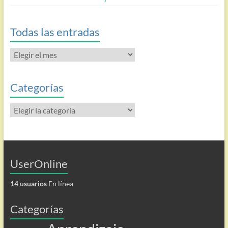
Todas las entradas
Todas
las
entradas
Categorías
Categorías
UserOnline
14 usuarios
En línea
Categorías