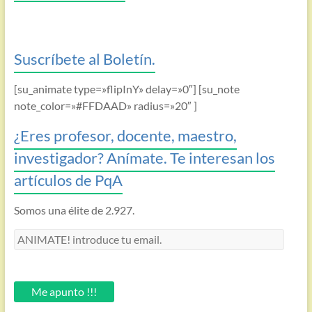
Suscríbete al Boletín.
[su_animate type=»flipInY» delay=»0″] [su_note
note_color=»#FFDAAD» radius=»20″ ]
¿Eres profesor, docente, maestro,
investigador? Anímate. Te interesan los
artículos de PqA
Somos una élite de 2.927.
ANIMATE!
introduce
tu
email.
Me apunto !!!