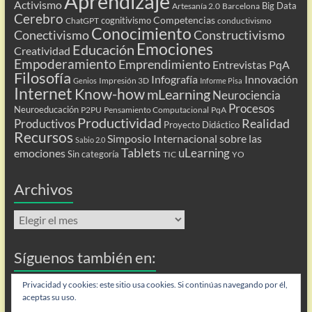
Aprendizaje
Activismo
Big Data
Artesanía 2.0
Barcelona
Cerebro
Competencias
cognitivismo
ChatGPT
conductivismo
Conocimiento
Conectivismo
Constructivismo
Emociones
Educación
Creatividad
Empoderamiento
Emprendimiento
Entrevistas PqA
Filosofía
Infografía
Innovación
Impresión 3D
Genios
Informe Pisa
Internet
Know-how
mLearning
Neurociencia
Procesos
Neuroeducación
P2PU
Pensamiento Computacional
PqA
Productividad
Realidad
Productivos
Proyecto Didáctico
Recursos
Simposio Internacional sobre las
Sabio 2.0
Tablets
uLearning
emociones
Sin categoría
TIC
YO
Archivos
Archivos
Síguenos también en:
Flip
Privacidad y cookies: este sitio usa cookies. Si continúas navegando por él,
aceptas su uso.