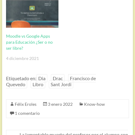
Moodle vs Google Apps
para Educación ¿Ser o no
ser libre?
4 diciembre 2021
Etiquetado en:
Dia
Drac
Francisco de
Quevedo
Libro
Sant Jordi
Félix Eroles
3 enero 2022
Know-how
1 comentario
←
La lamentable muerte del profesor por el alumno con