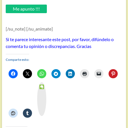
email.
Me apunto !!!
[/su_note] [/su_animate]
Si te parece interesante este post, por favor, difúndelo o
comenta tu opinión o discrepancias. Gracias
Comparte esto:
E
v
e
r
n
o
t
e