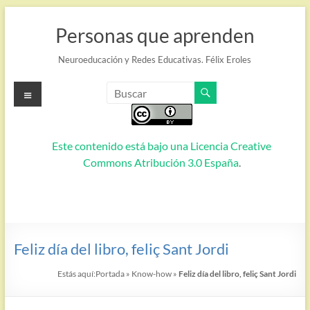
Saltar
al
Personas que aprenden
contenido
Neuroeducación y Redes Educativas. Félix Eroles
Menú
Este contenido está bajo una
Licencia Creative
Commons Atribución 3.0 España
.
Feliz día del libro, feliç Sant Jordi
Estás aquí:
Portada
»
Know-how
»
Feliz día del libro, feliç Sant Jordi