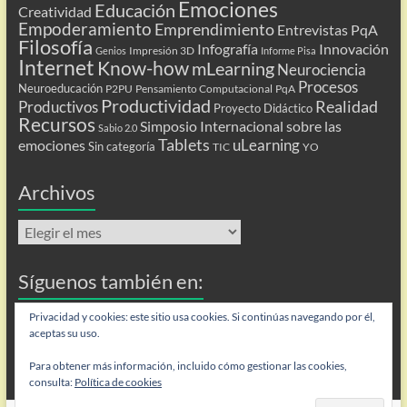
Emociones
Educación
Creatividad
Empoderamiento
Emprendimiento
Entrevistas PqA
Filosofía
Infografía
Innovación
Impresión 3D
Genios
Informe Pisa
Internet
Know-how
mLearning
Neurociencia
Procesos
Neuroeducación
P2PU
Pensamiento Computacional
PqA
Productividad
Realidad
Productivos
Proyecto Didáctico
Recursos
Simposio Internacional sobre las
Sabio 2.0
Tablets
uLearning
emociones
Sin categoría
TIC
YO
Archivos
Archivos
Síguenos también en:
Flip
Privacidad y cookies: este sitio usa cookies. Si continúas navegando por él,
aceptas su uso.
Para obtener más información, incluido cómo gestionar las cookies,
consulta:
Política de cookies