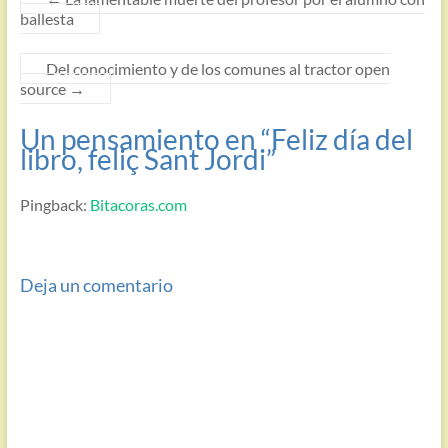
ballesta
Del conocimiento y de los comunes al tractor open
source
→
Un pensamiento en “
Feliz día del
libro, feliç Sant Jordi
”
Pingback:
Bitacoras.com
Deja un comentario