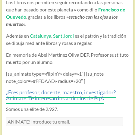
Los libros nos permiten seguir recordando a las personas
que han pasado por este planeta y como dijo
Francisco de
Quevedo
, gracias a los libros «
escucho con los ojos a los
muertos
«.
Además en
Catalunya
,
Sant Jordi
es el patrón y la tradición
se dibuja mediante libros y rosas a regalar.
En memoria de Abel Martínez Oliva DEP. Profesor sustituto
muerto por un alumno.
[su_animate type=»flipInY» delay=»1″] [su_note
note_color=»#FFDAAD» radius=»20″ ]
¿Eres profesor, docente, maestro, investigador?
Anímate. Te interesan los artículos de PqA
Somos una élite de 2.927.
ANIMATE!
introduce
tu