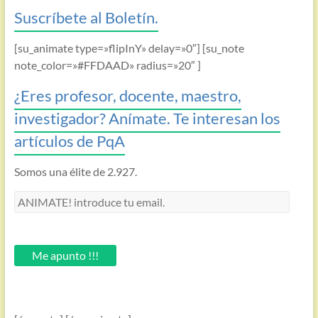
Suscríbete al Boletín.
[su_animate type=»flipInY» delay=»0″] [su_note
note_color=»#FFDAAD» radius=»20″ ]
¿Eres profesor, docente, maestro,
investigador? Anímate. Te interesan los
artículos de PqA
Somos una élite de 2.927.
ANIMATE!
introduce
tu
email.
Me apunto !!!