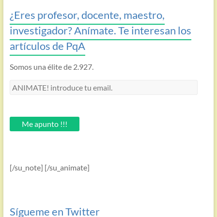
¿Eres profesor, docente, maestro,
investigador? Anímate. Te interesan los
artículos de PqA
Somos una élite de 2.927.
ANIMATE!
introduce
tu
email.
Me apunto !!!
[/su_note] [/su_animate]
Sígueme en Twitter