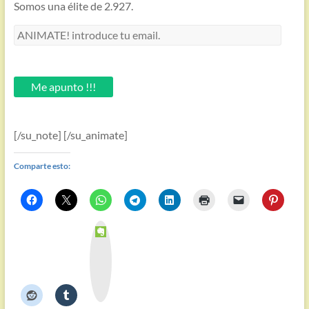
Somos una élite de 2.927.
ANIMATE!
introduce
tu
email.
Me apunto !!!
[/su_note] [/su_animate]
Comparte esto:
E
v
e
r
n
o
t
e