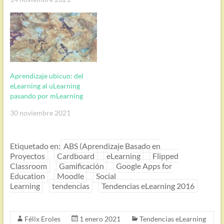
Aprendizaje ubicuo: del
eLearning al uLearning
pasando por mLearning
30 noviembre 2021
Etiquetado en:
ABS (Aprendizaje Basado en
Proyectos
Cardboard
eLearning
Flipped
Classroom
Gamificación
Google Apps for
Education
Moodle
Social
Learning
tendencias
Tendencias eLearning 2016
Félix Eroles
1 enero 2021
Tendencias eLearning