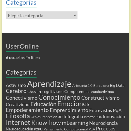
Categorías
Categorías
UserOnline
6 usuarios
En línea
Categorías
Aprendizaje
Activismo
Big Data
Artesanía 2.0
Barcelona
Cerebro
Competencias
cognitivismo
ChatGPT
conductivismo
Conocimiento
Conectivismo
Constructivismo
Emociones
Educación
Creatividad
Empoderamiento
Emprendimiento
Entrevistas PqA
Filosofía
Infografía
Innovación
Impresión 3D
Genios
Informe Pisa
Internet
Know-how
mLearning
Neurociencia
Procesos
Neuroeducación
P2PU
Pensamiento Computacional
PqA