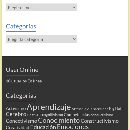
Todas
las
entradas
Categorías
Categorías
UserOnline
18 usuarios
En línea
Categorías
Aprendizaje
Activismo
Big Data
Artesanía 2.0
Barcelona
Cerebro
Competencias
cognitivismo
ChatGPT
conductivismo
Conocimiento
Conectivismo
Constructivismo
Emociones
Educación
Creatividad