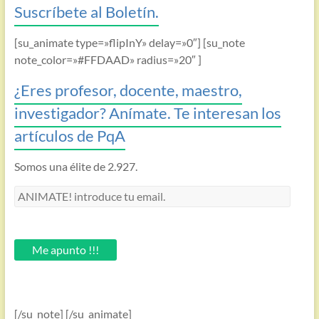
Suscríbete al Boletín.
[su_animate type=»flipInY» delay=»0″] [su_note
note_color=»#FFDAAD» radius=»20″ ]
¿Eres profesor, docente, maestro,
investigador? Anímate. Te interesan los
artículos de PqA
Somos una élite de 2.927.
ANIMATE!
introduce
tu
email.
Me apunto !!!
[/su_note] [/su_animate]