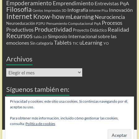
Empoderamiento
Emprendimiento
Entrevistas PqA
Filosofía
Infografía
Innovación
Impresión 3D
Genios
Informe Pisa
Internet
Know-how
mLearning
Neurociencia
Procesos
Neuroeducación
P2PU
Pensamiento Computacional
PqA
Productividad
Realidad
Productivos
Proyecto Didáctico
Recursos
Simposio Internacional sobre las
Sabio 2.0
Tablets
uLearning
emociones
Sin categoría
TIC
YO
Archivos
Archivos
Síguenos también en:
Flip
Privacidad y cookies: este sitio usa cookies. Si continúas navegando por él,
aceptas su uso.
Para obtener más información, incluido cómo gestionar las cookies,
consulta:
Política de cookies
Copyright © 2026
Personas que aprenden
. Todos los derechos reservados.